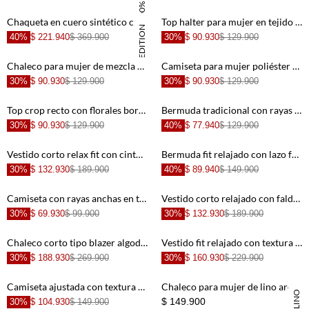
100% LINO
+
+
Chaqueta en cuero sintético crudo para mujer
Top halter para mujer en tejido liviano arena holgado con escote en V
SPECIAL EDITION
40%
$ 221.940
$ 369.900
30%
$ 90.930
$ 129.900
+
+
Chaleco para mujer de mezcla de lino beige corto con cruce diagonal
Camiseta para mujer poliéster blanco manga larga texturizada
30%
$ 90.930
$ 129.900
30%
$ 90.930
$ 129.900
+
+
Top crop recto con florales bordados en algodón gris con blanco para mujer
Bermuda tradicional con rayas en relieve de terracota para mujer
30%
$ 90.930
$ 129.900
40%
$ 77.940
$ 129.900
+
+
Vestido corto relax fit con cintura fruncida en estampado beige para mujer
Bermuda fit relajado con lazo frontal en beige para mujer
30%
$ 132.930
$ 189.900
40%
$ 89.940
$ 149.900
+
+
Camiseta con rayas anchas en terracota para mujer
Vestido corto relajado con falda de volantes en algodón crudo para mujer
30%
$ 69.930
$ 99.900
30%
$ 132.930
$ 189.900
+
+
Chaleco corto tipo blazer algodón en negro para mujer
Vestido fit relajado con textura floral en beige para mujer
30%
$ 188.930
$ 269.900
30%
$ 160.930
$ 229.900
+
+
Camiseta ajustada con textura en relieve gris carbón para mujer
Chaleco para mujer de lino arena entallado con bajo en doble pico
$ 149.900
30%
$ 104.930
$ 149.900