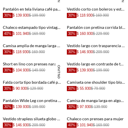
Pantalón en tela liviana café para mujer
Vestido corto con boleros y estampado de flores para mujer
30%
$ 139.930
$ 199.900
30%
$ 118.930
$ 169.900
+
+
Chaleco estampado tipo vintage para mujer
Pantalón con pretina corrida blanco para mujer
40%
$ 101.940
$ 169.900
30%
$ 160.930
$ 229.900
+
+
Camisa amplia de manga larga verde para mujer
Vestido largo con trasparencia para mujer
30%
$ 118.930
$ 169.900
30%
$ 146.930
$ 209.900
+
+
Short en lino con prenses naranja para mujer
Vestido largo en contraste de telas crudo para mujer
100% LINO
30%
$ 104.930
$ 149.900
30%
$ 139.930
$ 199.900
+
+
Falda corta tipo bordada café para mujer
Camiseta one shoulder tipo blonda crudo para mujer
30%
$ 90.930
$ 129.900
30%
$ 55.930
$ 79.900
+
+
Pantalón Wide Leg con pretina elástica café con acabado natural para mujer
Camisa de manga larga en algodón azul claro para mujer
30%
$ 139.930
$ 199.900
30%
$ 97.930
$ 139.900
+
+
Vestido strapless silueta globo crudo para mujer
Chaleco con prenses para mujer
30%
$ 146.930
$ 209.900
40%
$ 101.940
$ 169.900