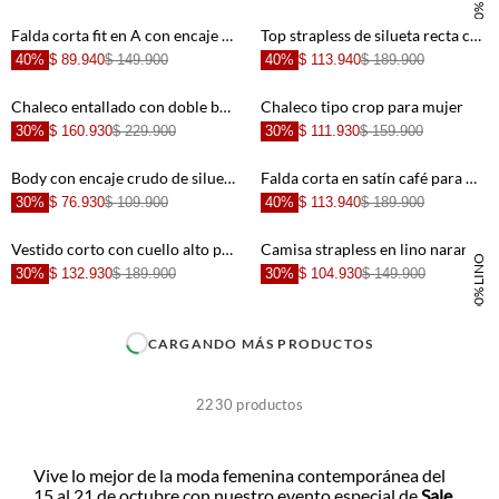
100% LINO
+
+
Falda corta fit en A con encaje floral de punto beige y marrón para mujer
Top strapless de silueta recta con lentejuelas en beige para mujer
40%
$ 89.940
$ 149.900
40%
$ 113.940
$ 189.900
+
+
Chaleco entallado con doble botonadura en efecto cuero verde oliva para mujer
Chaleco tipo crop para mujer
30%
$ 160.930
$ 229.900
30%
$ 111.930
$ 159.900
+
+
Body con encaje crudo de silueta entallada para mujer
Falda corta en satín café para mujer
30%
$ 76.930
$ 109.900
40%
$ 113.940
$ 189.900
+
+
Vestido corto con cuello alto para mujer
Camisa strapless en lino naranja para mujer
100% LINO
30%
$ 132.930
$ 189.900
30%
$ 104.930
$ 149.900
+
+
CARGANDO MÁS PRODUCTOS
+
+
2230
productos
+
+
Vive lo mejor de la moda femenina contemporánea del
15 al 21 de octubre con nuestro evento especial de
Sale