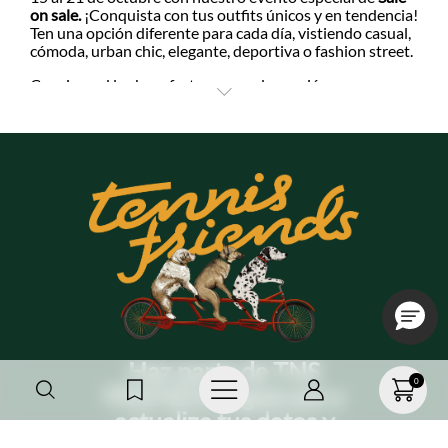
on sale.
¡Conquista con tus outfits únicos y en tendencia!
+
+
Ten una opción diferente para cada día, vistiendo casual,
cómoda, urban chic, elegante, deportiva o fashion street.
Consigue el look perfecto para cada ocasión con
descuentos Sale on sale mujer
hasta el 50% OFF en
camisetas, jeans, vestidos, blusas, pantalones, accesorios
y mucho más. Transforma tu estilo e inspírate con ropa
trendy a precios increíbles. ¡Es tu momento para brillar
con Tennis!
Haz parte de TNS
0
FRIENDS, regístrate o
actualiza tus datos y
recibe 20%OFF