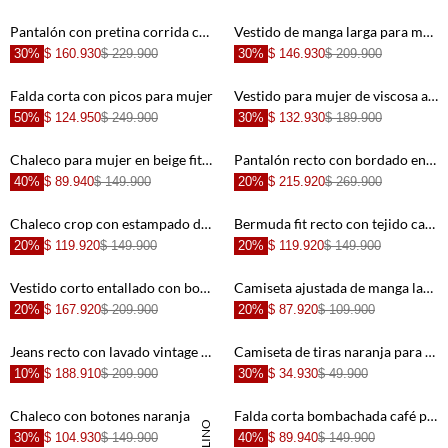
+
+
Pantalón con pretina corrida café para mujer
Vestido de manga larga para mujer
30%
$ 160.930
$ 229.900
30%
$ 146.930
$ 209.900
+
+
Falda corta con picos para mujer
Vestido para mujer de viscosa azul humo relajado con escote halter anudado
50%
$ 124.950
$ 249.900
30%
$ 132.930
$ 189.900
+
+
Chaleco para mujer en beige fit recto con bajo en picos
Pantalón recto con bordado en relieve en algodón crudo para mujer
40%
$ 89.940
$ 149.900
20%
$ 215.920
$ 269.900
+
+
Chaleco crop con estampado de peces en algodón naranja para mujer
Bermuda fit recto con tejido calado en beige para mujer
20%
$ 119.920
$ 149.900
20%
$ 119.920
$ 149.900
+
+
Vestido corto entallado con bordado de soles en algodón beige para mujer
Camiseta ajustada de manga larga con detalle calado en blanco para mujer
20%
$ 167.920
$ 209.900
20%
$ 87.920
$ 109.900
+
+
Jeans recto con lavado vintage en algodón azul para mujer
Camiseta de tiras naranja para mujer
10%
$ 188.910
$ 209.900
30%
$ 34.930
$ 49.900
+
+
Chaleco con botones naranja para mujer
Falda corta bombachada café para mujer
30%
$ 104.930
$ 149.900
40%
$ 89.940
$ 149.900