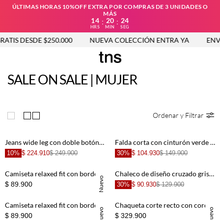
ÚLTIMAS HORAS 10%OFF EXTRA POR COMPRAS DE 3 UNIDADES O
MÁS
14
20
23
:
:
HRS
MIN
SEG
S DESDE $250.000
NUEVA COLECCIÓN ENTRA YA
ENVÍO GR
SALE ON SALE | MUJER
Ordenar y Filtrar
Jeans wide leg con doble botón en denim para mujer
Falda corta con cinturón verde para mujer
10%
$ 224.910
$ 249.900
30%
$ 104.930
$ 149.900
Camiseta relaxed fit con borde de encaje en negro para mujer
Chaleco de diseño cruzado gris para mujer
Nuevo
$ 89.900
30%
$ 90.930
$ 129.900
Camiseta relaxed fit con borde de encaje en blanco para mujer
Chaqueta corte recto con cordones dorados de algodón negro para mujer
Nuevo
Nuevo
$ 89.900
$ 329.900