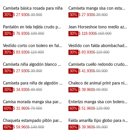
+
+
Camiseta básica rosada para niña
Camiseta manga sisa con estampado blanca para niña
30%
$ 27.930
$ 39.900
30%
$ 27.930
$ 39.900
+
+
Pantalón en tela tejida crudo para niña
Jean Horseshoe tono medio azul para niña
30%
$ 76.930
$ 109.900
30%
$ 118.930
$ 169.900
+
+
Vestido corto con bolero en falda rosado para niña
Vestido con falda abombachada rosado para niña
30%
$ 83.930
$ 119.900
30%
$ 83.930
$ 119.900
+
+
Camiseta niña algodón blanco fit recto con detalle de corazones
Camiseta cuello redondo crudo para niña
30%
$ 27.930
$ 39.900
30%
$ 41.930
$ 59.900
+
+
Camiseta para niña de algodón crema boxy con estampado
Chaleco de animal print para niña
30%
$ 34.930
$ 49.900
60%
$ 39.960
$ 99.900
+
+
Camisa morada manga sisa para niña
Enterizo manga sisa con bolero para niña
60%
$ 31.960
$ 79.900
60%
$ 51.960
$ 129.900
+
+
Chaqueta estampado pitón para niña
Falda amarilla tipo globo para niña
60%
$ 59.960
$ 149.900
60%
$ 39.960
$ 99.900