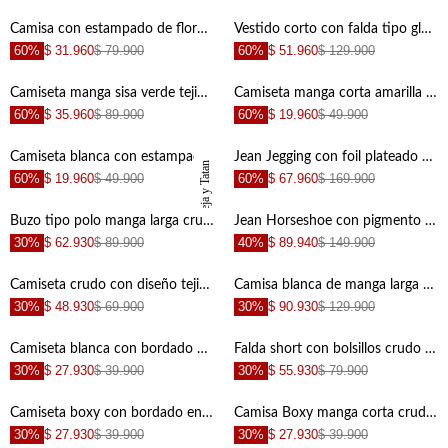
+
+
Camisa con estampado de flores para niña
Vestido corto con falda tipo globo crudo para niña
60%
$ 31.960
$ 79.900
60%
$ 51.960
$ 129.900
+
+
Camiseta manga sisa verde tejida para niña
Camiseta manga corta amarilla para niña
60%
$ 35.960
$ 89.900
60%
$ 19.960
$ 49.900
+
+
Camiseta blanca con estampado en espalda para niña
Jean Jegging con foil plateado para niña
TNS x Maleja y Tatan
60%
$ 19.960
$ 49.900
60%
$ 67.960
$ 169.900
+
+
Buzo tipo polo manga larga crudo para niña
Jean Horseshoe con pigmento vintage para niña
30%
$ 62.930
$ 89.900
40%
$ 89.940
$ 149.900
+
+
Camiseta crudo con diseño tejido en delantero para niña
Camisa blanca de manga larga con volumen para niña
30%
$ 48.930
$ 69.900
30%
$ 90.930
$ 129.900
+
+
Camiseta blanca con bordado decorativo para niña
Falda short con bolsillos crudo para niña
30%
$ 27.930
$ 39.900
30%
$ 55.930
$ 79.900
+
+
Camiseta boxy con bordado en punto corazón rosada para niña
Camisa Boxy manga corta crudo para niña
30%
$ 27.930
$ 39.900
30%
$ 27.930
$ 39.900