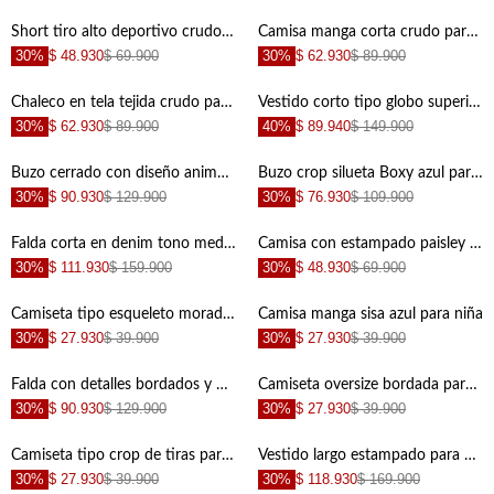
Short tiro alto deportivo crudo para niña
Camisa manga corta crudo para niña con textura lisa
30%
$ 48.930
$ 69.900
30%
$ 62.930
$ 89.900
+
+
Chaleco en tela tejida crudo para niña
Vestido corto tipo globo superior en rib crudo para niña
30%
$ 62.930
$ 89.900
40%
$ 89.940
$ 149.900
+
+
Buzo cerrado con diseño animal print para niña
Buzo crop silueta Boxy azul para niña
30%
$ 90.930
$ 129.900
30%
$ 76.930
$ 109.900
+
+
Falda corta en denim tono medio azul para niña
Camisa con estampado paisley para niña
30%
$ 111.930
$ 159.900
30%
$ 48.930
$ 69.900
+
+
Camiseta tipo esqueleto morada para niña
Camisa manga sisa azul para niña
30%
$ 27.930
$ 39.900
30%
$ 27.930
$ 39.900
+
+
Falda con detalles bordados y pretina nido de abeja crudo para niña
Camiseta oversize bordada para niña
30%
$ 90.930
$ 129.900
30%
$ 27.930
$ 39.900
+
+
Camiseta tipo crop de tiras para niña con textura lisa
Vestido largo estampado para niña
30%
$ 27.930
$ 39.900
30%
$ 118.930
$ 169.900