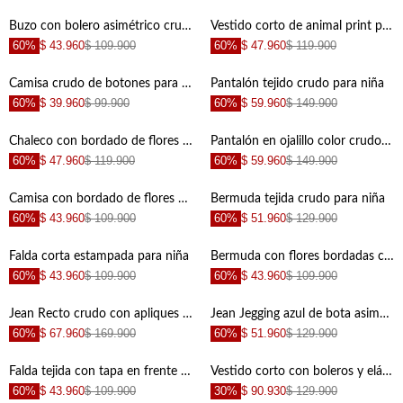
+
+
Buzo con bolero asimétrico crudo para niña
Vestido corto de animal print para niña
60%
$ 43.960
$ 109.900
60%
$ 47.960
$ 119.900
+
+
Camisa crudo de botones para niña
Pantalón tejido crudo para niña
60%
$ 39.960
$ 99.900
60%
$ 59.960
$ 149.900
+
+
Chaleco con bordado de flores crudo para niña
Pantalón en ojalillo color crudo para niña
60%
$ 47.960
$ 119.900
60%
$ 59.960
$ 149.900
+
+
Camisa con bordado de flores para niña
Bermuda tejida crudo para niña
60%
$ 43.960
$ 109.900
60%
$ 51.960
$ 129.900
+
+
Falda corta estampada para niña
Bermuda con flores bordadas crudo para niña
60%
$ 43.960
$ 109.900
60%
$ 43.960
$ 109.900
+
+
Jean Recto crudo con apliques para niña
Jean Jegging azul de bota asimétrica para niña
60%
$ 67.960
$ 169.900
60%
$ 51.960
$ 129.900
+
+
Falda tejida con tapa en frente para niña
Vestido corto con boleros y elástico en la cintura para niña
60%
$ 43.960
$ 109.900
30%
$ 90.930
$ 129.900