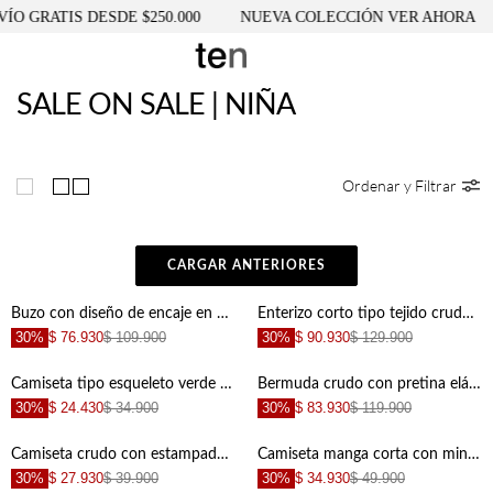
 GRATIS DESDE $250.000
NUEVA COLECCIÓN VER AHORA
SALE ON SALE | NIÑA
Ordenar y Filtrar
CARGAR ANTERIORES
Buzo con diseño de encaje en espalda para niña
Enterizo corto tipo tejido crudo para niña
30%
$ 76.930
$ 109.900
30%
$ 90.930
$ 129.900
Camiseta tipo esqueleto verde para niña
Bermuda crudo con pretina elástica para niña
30%
$ 24.430
$ 34.900
30%
$ 83.930
$ 119.900
Camiseta crudo con estampado de tigre para niña
Camiseta manga corta con mini print crudo para niña
30%
$ 27.930
$ 39.900
30%
$ 34.930
$ 49.900