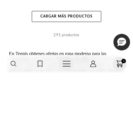
+
+
CARGAR MÁS PRODUCTOS
+
+
291
productos
+
+
En Tennis obtienes ofertas en ropa moderna para las
consentidas con nuestros
Sale on sale niña
del 15 al 21 de
0
+
+
octubre. Descubre la colección de moda para niñas con
precios hasta en un 50% OFF, destacando sus looks casuales,
elegantes, de paseo, fines de semana, actividades de verano y
más.
Encuentra prendas perfectas para las pequeñas de la casa, con
vestidos, jeans, shorts, chalecos, blusas, buzos, bermudas y
otros complementos en sus outfits trendys.
¡Haz que cada día sea mágico con los
descuentos Sale on
sale niña!
Disfruta de las devoluciones sin costo, envíos
Haz parte de TNS
gratuitos por compras mayores a $250.000 y la mejor calidad
FRIENDS, regístrate o
en materiales de confección.