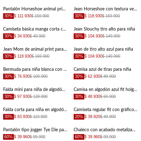
+
+
Pantalón Horseshoe animal print para niña
Jean Horseshoe con textura velvet gris para niña
30%
$ 111.930
$ 159.900
30%
$ 118.930
$ 169.900
+
+
Camiseta básica manga corta crudo para niña de silueta entallada
Jean Slouchy tiro alto para niña
30%
$ 34.930
$ 49.900
30%
$ 104.930
$ 149.900
+
+
Jean Mom de animal print para niña
Jean de tiro alto azul para niña
30%
$ 118.930
$ 169.900
30%
$ 104.930
$ 149.900
+
+
Bermuda para niña blanca con estrellas azules
Camisa azul de tiras para niña
30%
$ 76.930
$ 109.900
30%
$ 62.930
$ 89.900
+
+
Falda mini para niña de algodón azul lavado fit recto con cruce y botones metálicos
Camisa en algodón azul fit holgado para niña
30%
$ 97.930
$ 139.900
30%
$ 48.930
$ 69.900
+
+
Falda corta para niña en algodón azul fit acampanado con bajo globo
Camiseta regular fit con gráfico de ballet en algodón rosa para niña
30%
$ 83.930
$ 119.900
20%
$ 39.920
$ 49.900
+
+
Pantalón tipo jogger Tye Die para niña
Chaleco con acabado metalizado para niña
60%
$ 39.960
$ 99.900
60%
$ 39.960
$ 99.900