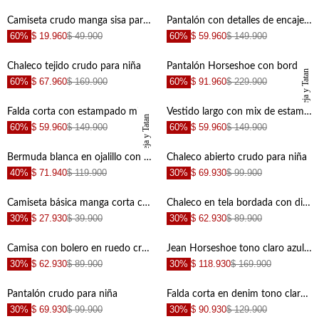
+
+
Camiseta crudo manga sisa para niña
Pantalón con detalles de encaje café para niña
60%
$ 19.960
$ 49.900
60%
$ 59.960
$ 149.900
+
+
Chaleco tejido crudo para niña
Pantalón Horseshoe con bordado de flores crudo para niña
TNS x Maleja y Tatan
60%
$ 67.960
$ 169.900
60%
$ 91.960
$ 229.900
+
+
Falda corta con estampado militar para niña
Vestido largo con mix de estampados para niña
TNS x Maleja y Tatan
60%
$ 59.960
$ 149.900
60%
$ 59.960
$ 149.900
+
+
Bermuda blanca en ojalillo con boleros para niña
Chaleco abierto crudo para niña
40%
$ 71.940
$ 119.900
30%
$ 69.930
$ 99.900
+
+
Camiseta básica manga corta crudo para niña con diseño limpio
Chaleco en tela bordada con diseño de flores para niña
30%
$ 27.930
$ 39.900
30%
$ 62.930
$ 89.900
+
+
Camisa con bolero en ruedo crudo para niña
Jean Horseshoe tono claro azul para niña
30%
$ 62.930
$ 89.900
30%
$ 118.930
$ 169.900
+
+
Pantalón crudo para niña
Falda corta en denim tono claro azul para niña
30%
$ 69.930
$ 99.900
30%
$ 90.930
$ 129.900