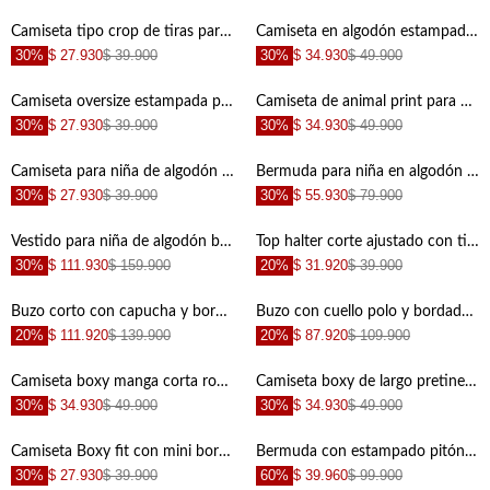
+
+
Camiseta tipo crop de tiras para niña con cuello marcado
Camiseta en algodón estampada para niña de ajuste relajado
30%
$ 27.930
$ 39.900
30%
$ 34.930
$ 49.900
+
+
Camiseta oversize estampada para niña
Camiseta de animal print para niña
30%
$ 27.930
$ 39.900
30%
$ 34.930
$ 49.900
+
+
Camiseta para niña de algodón blanco corte recto
Bermuda para niña en algodón color marfil tiro alto con bajo curvo runner
30%
$ 27.930
$ 39.900
30%
$ 55.930
$ 79.900
+
+
Vestido para niña de algodón blanco corte corto con bordado de palmeras
Top halter corte ajustado con tiras para anudar en algodón beige para niña
30%
$ 111.930
$ 159.900
20%
$ 31.920
$ 39.900
+
+
Buzo corto con capucha y bordado de fresa en color crudo para niña
Buzo con cuello polo y bordado de cerezas en color crudo para niña
20%
$ 111.920
$ 139.900
20%
$ 87.920
$ 109.900
+
+
Camiseta boxy manga corta rosada para niña
Camiseta boxy de largo pretinero crudo para niña
30%
$ 34.930
$ 49.900
30%
$ 34.930
$ 49.900
+
+
Camiseta Boxy fit con mini bordado crudo para niña
Bermuda con estampado pitón naranja para niña
30%
$ 27.930
$ 39.900
60%
$ 39.960
$ 99.900