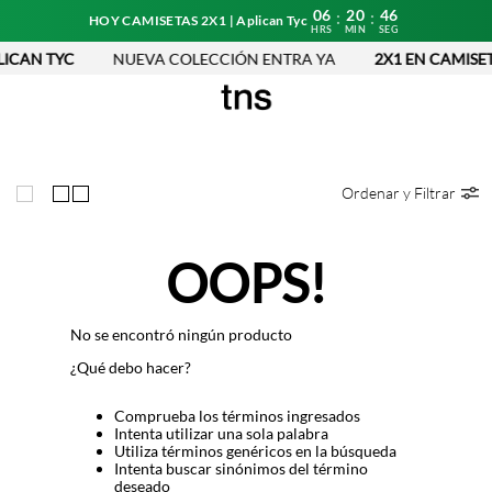
06
20
46
:
:
HOY CAMISETAS 2X1 | Aplican Tyc
HRS
MIN
SEG
LICAN TYC
NUEVA COLECCIÓN ENTRA YA
2X1 EN CAMISET
Ordenar y Filtrar
OOPS!
No se encontró ningún producto
¿Qué debo hacer?
Comprueba los términos ingresados
Intenta utilizar una sola palabra
Utiliza términos genéricos en la búsqueda
Intenta buscar sinónimos del término
deseado