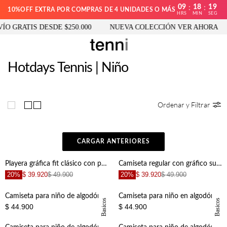
09
18
18
:
:
10%OFF EXTRA POR COMPRAS DE 4 UNIDADES O MÁS
HRS
MIN
SEG
GRATIS DESDE $250.000
NUEVA COLECCIÓN VER AHORA
Hotdays Tennis | Niño
Ordenar y Filtrar
CARGAR ANTERIORES
Playera gráfica fit clásico con perro tenista en algodón crudo para niño
Camiseta regular con gráfico surf en algodón gris oscuro para niño
20%
$ 39.920
$ 49.900
20%
$ 39.920
$ 49.900
Camiseta para niño de algodón rosa regular fit con bordado de raquetas
Camiseta para niño en algodón blanco fit clásico con bordado raquetas
Basicos
Basicos
$ 44.900
$ 44.900