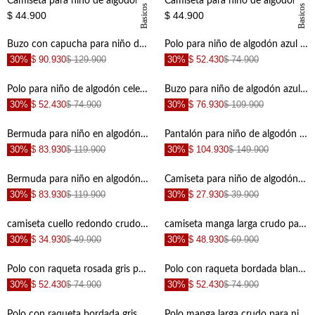
Camiseta para niño de algodón azul corte recto con bordado raqueta
Camiseta para niño de algodón amarillo fit recto con mini raqueta bordada
Basicos
Basicos
$ 44.900
$ 44.900
Buzo con capucha para niño de algodón gris regular fit con cierre frontal
Polo para niño de algodón azul marino corte clásico con mini bordado
30%
$ 90.930
$ 129.900
30%
$ 52.430
$ 74.900
+
+
Polo para niño de algodón celeste fit regular con logo bordado
Buzo para niño de algodón azul marino fit clásico con mini gráfico central
30%
$ 52.430
$ 74.900
30%
$ 76.930
$ 109.900
+
+
Bermuda para niño en algodón café oscuro fit regular con bolsillos laterales
Pantalón para niño de algodón beige fit recto con cordón visible
30%
$ 83.930
$ 119.900
30%
$ 104.930
$ 149.900
+
+
Bermuda para niño en algodón color crudo fit regular con bolsillos diagonales
Camiseta para niño de algodón gris regular con estampado skate
30%
$ 83.930
$ 119.900
30%
$ 27.930
$ 39.900
+
+
camiseta cuello redondo crudo para niño
camiseta manga larga crudo para niño
30%
$ 34.930
$ 49.900
30%
$ 48.930
$ 69.900
+
+
Polo con raqueta rosada gris para niño
Polo con raqueta bordada blanca para niño
30%
$ 52.430
$ 74.900
30%
$ 52.430
$ 74.900
+
+
Polo con raqueta bordada gris para niño
Polo manga larga crudo para niño