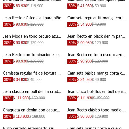
30%
$ 83.930
$ 119.900
30%
$ 41.930
$ 59.900
+
+
Jean Recto clásico azul para niño
Camiseta regular fit manga corta gris para niño
30%
$ 90.930
$ 129.900
30%
$ 34.930
$ 49.900
+
+
Jean Moda en tono oscuro azul para niño
Jean Recto en black denim para niño
30%
$ 90.930
$ 129.900
30%
$ 90.930
$ 129.900
+
+
Jean Recto con iluminaciones en muslos azul para niño de silueta ajustada
Jean Recto en tono oscuro azul para niño
30%
$ 90.930
$ 129.900
30%
$ 90.930
$ 129.900
+
+
Camiseta regular fit de textura suave verde para niño
Camiseta básica manga corta crudo para niño con detalle frontal
30%
$ 34.930
$ 49.900
30%
$ 34.930
$ 49.900
+
+
Jean clásico en bull denim crudo para niño
Jean cinco bolsillos en bull denim gris para niño
30%
$ 111.930
$ 159.900
30%
$ 111.930
$ 159.900
+
+
Chaqueta en denim con capucha removible verde para niño
Jean Recto clásico tono medio azul para niño
30%
$ 118.930
$ 169.900
30%
$ 90.930
$ 129.900
+
+
Buzo cerrado estampado azul para niño
Camiseta manga corta y cuello redondo gris para niño