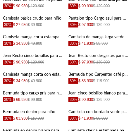
30%
$ 90.930
$ 129.900
30%
$ 90.930
$ 129.900
+
+
Camiseta básica crudo para niño
Pantalón tipo Cargo azul para niño
30%
$ 27.930
$ 39.900
30%
$ 97.930
$ 139.900
+
+
Camiseta manga corta estampada para niño con cuello estructurado
Camiseta de manga larga verde para niño
30%
$ 34.930
$ 49.900
30%
$ 41.930
$ 59.900
+
+
Jean Recto cinco bolsillos para niño
Jean Recto con desgastes para niño
30%
$ 90.930
$ 129.900
30%
$ 97.930
$ 139.900
+
+
Camiseta manga corta con estampado crudo para niño
Bermuda tipo Carpenter café para niño
30%
$ 34.930
$ 49.900
30%
$ 83.930
$ 119.900
+
+
Bermuda tipo cargo gris para niño
Jean cinco bolsillos blanco para niño
30%
$ 69.930
$ 99.900
30%
$ 90.930
$ 129.900
+
+
Bermuda en denim para niño
Camiseta con bordado verde para niño
30%
$ 83.930
$ 119.900
30%
$ 41.930
$ 59.900
+
+
Bermuda en denim blanca para niño
Camiseta clásica estampada para niño