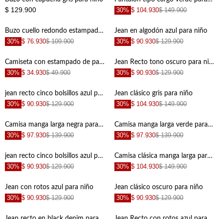
$ 129.900
30%
$ 104.930
$ 149.900
+
+
Buzo cuello redondo estampado para niño
Jean en algodón azul para niño
30%
$ 76.930
$ 109.900
30%
$ 90.930
$ 129.900
+
+
Camiseta con estampado de palmeras verde para niño
Jean Recto tono oscuro para niño
30%
$ 34.930
$ 49.900
30%
$ 90.930
$ 129.900
+
+
jean recto cinco bolsillos azul para niño con detalle moderno
Jean clásico gris para niño
30%
$ 90.930
$ 129.900
30%
$ 104.930
$ 149.900
+
+
Camisa manga larga negra para niño
Camisa manga larga verde para niño
30%
$ 97.930
$ 139.900
30%
$ 97.930
$ 139.900
+
+
jean recto cinco bolsillos azul para niño de ajuste cómodo de silueta ajustada
Camisa clásica manga larga para niño
30%
$ 90.930
$ 129.900
30%
$ 104.930
$ 149.900
+
+
Jean con rotos azul para niño
Jean clásico oscuro para niño
30%
$ 90.930
$ 129.900
30%
$ 90.930
$ 129.900
+
+
Jean recto en black denim para niño
Jean Recto con rotos azul para niño