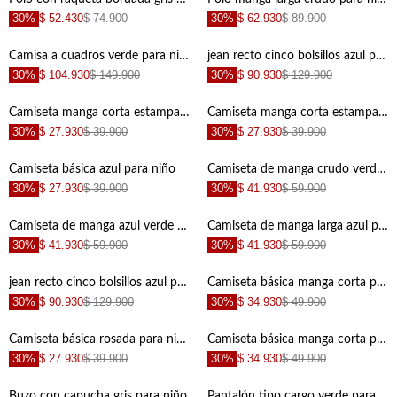
30%
$ 52.430
$ 74.900
30%
$ 62.930
$ 89.900
+
+
Camisa a cuadros verde para niño
jean recto cinco bolsillos azul para niño con diseño versátil
30%
$ 104.930
$ 149.900
30%
$ 90.930
$ 129.900
+
+
Camiseta manga corta estampada para niño con textura ligera
Camiseta manga corta estampada para niño con detalle fruncido
30%
$ 27.930
$ 39.900
30%
$ 27.930
$ 39.900
+
+
Camiseta básica azul para niño
Camiseta de manga crudo verde para niño
30%
$ 27.930
$ 39.900
30%
$ 41.930
$ 59.900
+
+
Camiseta de manga azul verde para niño
Camiseta de manga larga azul para niño
30%
$ 41.930
$ 59.900
30%
$ 41.930
$ 59.900
+
+
jean recto cinco bolsillos azul para niño de acabado suave
Camiseta básica manga corta para niño de silueta entallada
30%
$ 90.930
$ 129.900
30%
$ 34.930
$ 49.900
+
+
Camiseta básica rosada para niño
Camiseta básica manga corta para niño con detalle frontal
30%
$ 27.930
$ 39.900
30%
$ 34.930
$ 49.900
+
+
Buzo con capucha gris para niño
Pantalón tipo cargo verde para niño