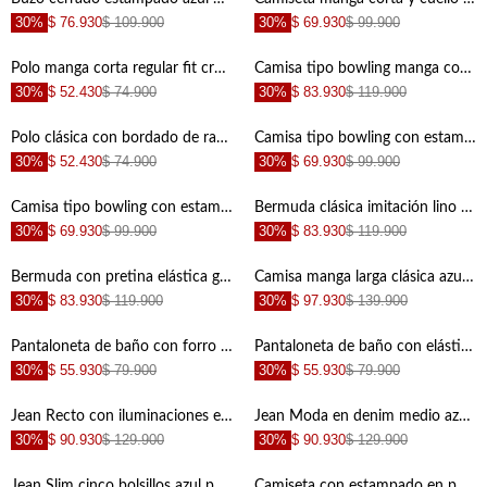
30%
$ 76.930
$ 109.900
30%
$ 69.930
$ 99.900
+
+
Polo manga corta regular fit crudo para niño
Camisa tipo bowling manga corta verde para niño
30%
$ 52.430
$ 74.900
30%
$ 83.930
$ 119.900
+
+
Polo clásica con bordado de raqueta crudo para niño
Camisa tipo bowling con estampado tropical para niño con detalle fruncido
30%
$ 52.430
$ 74.900
30%
$ 69.930
$ 99.900
+
+
Camisa tipo bowling con estampado tropical para niño con cuello estructurado
Bermuda clásica imitación lino azul para niño
30%
$ 69.930
$ 99.900
30%
$ 83.930
$ 119.900
+
+
Bermuda con pretina elástica gris para niño
Camisa manga larga clásica azul para niño
30%
$ 83.930
$ 119.900
30%
$ 97.930
$ 139.900
+
+
Pantaloneta de baño con forro interno estampada para niño
Pantaloneta de baño con elástico en cintura estampada para niño
30%
$ 55.930
$ 79.900
30%
$ 55.930
$ 79.900
+
+
Jean Recto con iluminaciones en muslos azul para niño con textura lisa
Jean Moda en denim medio azul para niño
30%
$ 90.930
$ 129.900
30%
$ 90.930
$ 129.900
+
+
Jean Slim cinco bolsillos azul para niño de silueta amplia
Camiseta con estampado en punto corazón blanca para niño