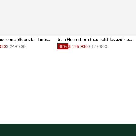
Jean Horseshoe con apliques brillantes para mujer
Jean Horseshoe cinco bolsillos azul con caída natural para mujer
930
$ 249.900
30%
$ 125.930
$ 179.900