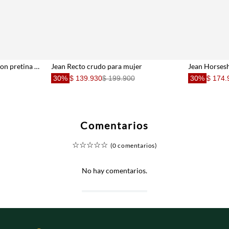
Jean Wide Leg de tiro alto con pretina en contraste para mujer
Jean Recto crudo para mujer
30%
$ 139.930
$ 199.900
30%
$ 174.
Comentarios
☆
☆
☆
☆
☆
(0 comentarios)
No hay comentarios.