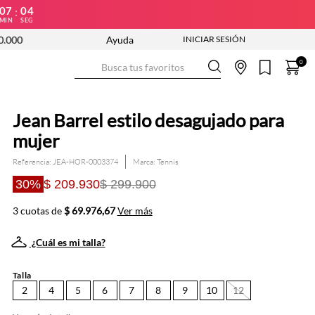
07
03
:
MIN
SEG
NUEVA COLECCIÓN ENTRA YA
Ayuda
ENVÍO GRATIS DESDE $250.000
Busca tus favoritos
0
Jean Barrel estilo desagujado para
mujer
Referencia
:
JEA-HOR-0003374
Tennis
30%
$ 209.930
$ 299.900
3 cuotas de
$ 69.976,67
Ver más
¿Cuál es mi talla?
Talla
2
4
5
6
7
8
9
10
12