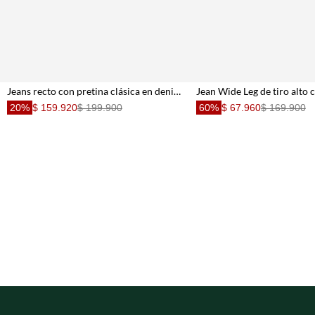
Jeans recto con pretina clásica en denim de algodón azul para mujer
20%
$ 159.920
$ 199.900
60%
$ 67.960
$ 169.900