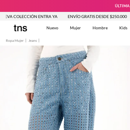
ÚLTIMA
LECCIÓN ENTRA YA
ENVÍO GRATIS DESDE $250.000
NUEV
Nuevo
Mujer
Hombre
Kids
Ropa Mujer
Jeans
TÉRMINOS MÁS BUSCA
Tshirts
1
.
Vestidos
2
.
Jeans Mujer
3
.
Blusas
4
.
Chaleco
5
.
Falda
6
.
Vestido
7
.
Chaqueta
8
.
Short
9
.
Camisetas Mujer
10
.