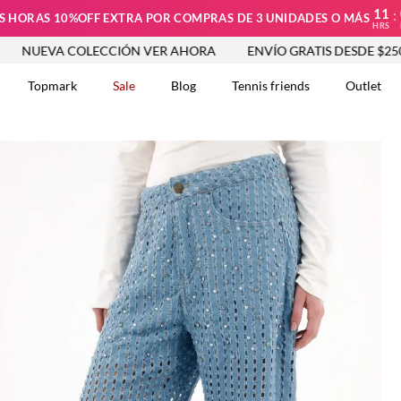
11
:
S HORAS 10%OFF EXTRA POR COMPRAS DE 3 UNIDADES O MÁS
HRS
A COLECCIÓN VER AHORA
ENVÍO GRATIS DESDE $250.000
Topmark
Sale
Blog
Tennis friends
Outlet
DOS