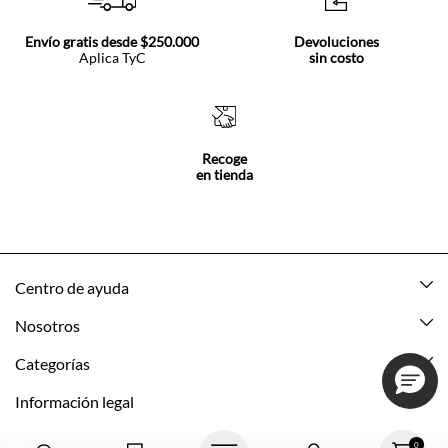
Envío gratis desde $250.000
Devoluciones
Aplica TyC
sin costo
Recoge
en tienda
Centro de ayuda
Mis pedidos
Nosotros
Rastrea tu pedido
Acerca de Tennis
Categorías
Devoluciones
Tennis Ecuador
Nuevo
Información legal
Mi cuenta
Nuestras tiendas
Mujer
Promociones vigentes
0