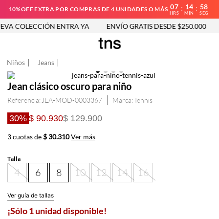
07
14
58
:
:
10%OFF EXTRA POR COMPRAS DE 4 UNIDADES O MÁS
HRS
MIN
SEG
VA COLECCIÓN ENTRA YA
ENVÍO GRATIS DESDE $250.000
Niños
Jeans
Jean clásico oscuro para niño
Referencia
:
JEA-MOD-0003367
Tennis
30%
$ 90.930
$ 129.900
3 cuotas de
$ 30.310
Ver más
Talla
4
6
8
10
12
14
16
Ver guía de tallas
¡Sólo 1 unidad disponible!