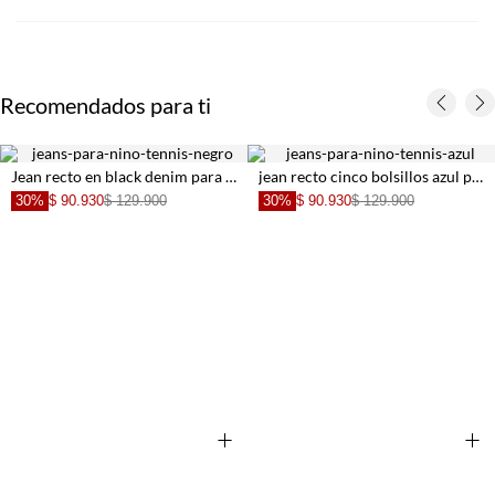
Recomendados para ti
Jean recto en black denim para niño
jean recto cinco bolsillos azul para niño de ajuste cómodo de silueta ajustada
30%
$ 90.930
$ 129.900
30%
$ 90.930
$ 129.900
+
+