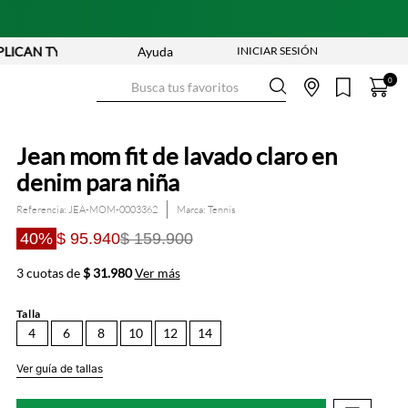
AN TYC
Ayuda
Busca tus favoritos
0
Jean mom fit de lavado claro en
denim para niña
Referencia
:
JEA-MOM-0003362
Tennis
40%
$ 95.940
$ 159.900
3 cuotas de
$ 31.980
Ver más
Talla
4
6
8
10
12
14
Ver guía de tallas