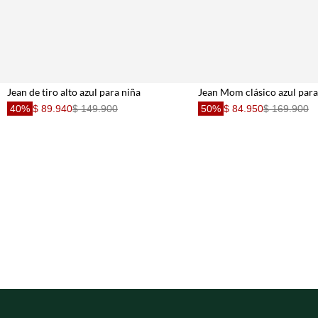
Jean de tiro alto azul para niña
Jean Mom clásico azul para
40%
$ 89.940
$ 149.900
50%
$ 84.950
$ 169.900