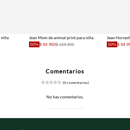
 niña
Jean Mom de animal print para niña
50%
$ 84.950
$ 169.900
50%
$ 84.9
Comentarios
☆
☆
☆
☆
☆
(0 comentarios)
No hay comentarios.