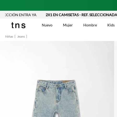
CIÓN ENTRA YA
2X1 EN CAMISETAS - REF. SELECCIONADAS | A
Nuevo
Mujer
Hombre
Kids
Niñas
Jeans
TÉRMINOS MÁS BUSCA
Vestidos
1
.
Blusas
2
.
Jeans Mujer
3
.
Chaleco
4
.
Falda
5
.
Vestido
6
.
Chaqueta
7
.
Short
8
.
Bermuda
9
.
Camisetas Mujer
10
.