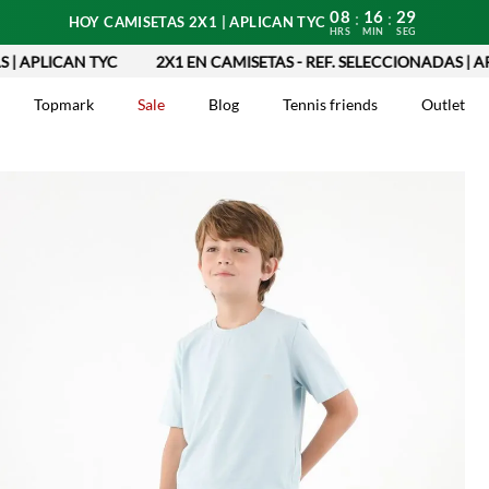
08
16
28
:
:
HOY CAMISETAS 2X1 | APLICAN TYC
HRS
MIN
SEG
PLICAN TYC
2X1 EN CAMISETAS - REF. SELECCIONADAS | APLIC
Topmark
Sale
Blog
Tennis friends
Outlet
DOS