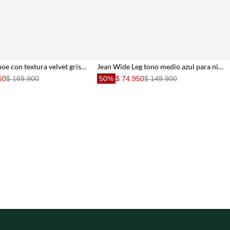
Jean Horseshoe con textura velvet gris para niña
Jean Wide Leg tono medio azul para niña
50
$ 169.900
50%
$ 74.950
$ 149.900