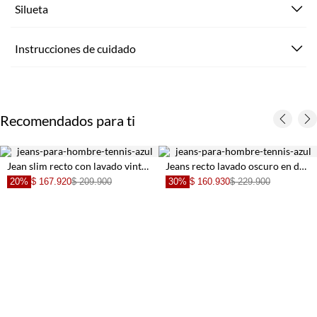
Silueta
Instrucciones de cuidado
Recomendados para ti
Jean slim recto con lavado vintage suave de algodón azul claro para hombre
Jeans recto lavado oscuro en denim para hombre
20%
$ 167.920
$ 209.900
30%
$ 160.930
$ 229.900