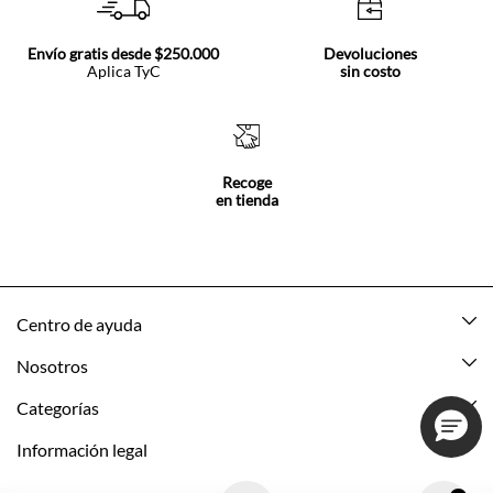
Envío gratis desde $250.000
Devoluciones
Aplica TyC
sin costo
Recoge
en tienda
Centro de ayuda
Mis pedidos
Nosotros
Rastrea tu pedido
Acerca de Tennis
Categorías
Devoluciones
Tennis Ecuador
Nuevo
Información legal
Mi cuenta
Nuestras tiendas
Mujer
Promociones vigentes