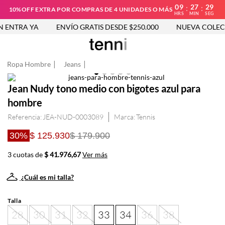
09
27
29
:
:
10%OFF EXTRA POR COMPRAS DE 4 UNIDADES O MÁS
HRS
MIN
SEG
ENTRA YA
ENVÍO GRATIS DESDE $250.000
NUEVA COLECC
Ropa Hombre
Jeans
Jean Nudy tono medio con bigotes azul para
hombre
Referencia
:
JEA-NUD-0003089
Tennis
30%
$ 125.930
$ 179.900
3 cuotas de
$ 41.976,67
Ver más
¿Cuál es mi talla?
Talla
28
30
31
32
33
34
36
38