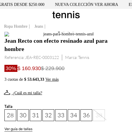
ATIS DESDE $250.000
NUEVA COLECCIÓN VER AHORA
EN
Ropa Hombre
Jeans
Jean Recto con efecto resinado azul para
hombre
Referencia
:
JEA-REC-0003122
Tennis
30%
$ 160.930
$ 229.900
3 cuotas de
$ 53.643,33
Ver más
¿Cuál es mi talla?
Talla
28
30
31
32
33
34
36
38
Ver guía de tallas