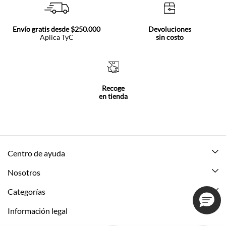
Envío gratis desde $250.000
Devoluciones
Aplica TyC
sin costo
Recoge
en tienda
Centro de ayuda
Mis pedidos
Nosotros
Rastrea tu pedido
Acerca de Tennis
Categorías
Devoluciones
Tennis Ecuador
Nuevo
Información legal
Mi cuenta
Nuestras tiendas
Mujer