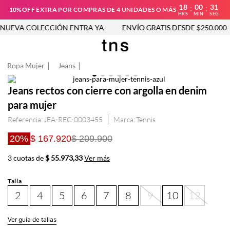
18
00
31
:
:
10%OFF EXTRA POR COMPRAS DE 4 UNIDADES O MÁS
HRS
MIN
SEG
UEVA COLECCIÓN ENTRA YA
ENVÍO GRATIS DESDE $250.000
Ropa Mujer
Jeans
Jeans rectos con cierre con argolla en denim
para mujer
Referencia
:
JEA-REC-0003455
Tennis
20%
$ 167.920
$ 209.900
3 cuotas de
$ 55.973,33
Ver más
Talla
2
4
5
6
7
8
9
10
12
Ver guía de tallas