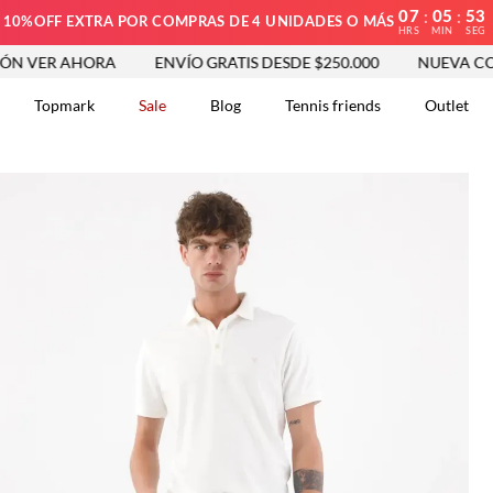
07
05
52
:
:
10%OFF EXTRA POR COMPRAS DE 4 UNIDADES O MÁS
HRS
MIN
SEG
AHORA
ENVÍO GRATIS DESDE $250.000
NUEVA COLECCIÓN 
Topmark
Sale
Blog
Tennis friends
Outlet
DOS