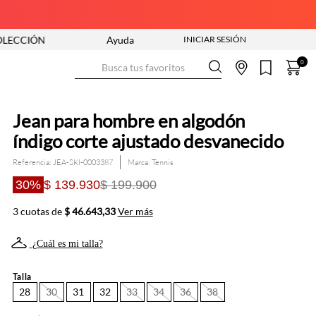
ENTRA YA
ENVÍO GRATIS DESDE $250.000
Ayuda
Busca tus favoritos
0
Jean para hombre en algodón
índigo corte ajustado desvanecido
Referencia
:
JEA-SKI-0003387
Tennis
30%
$ 139.930
$ 199.900
3 cuotas de
$ 46.643,33
Ver más
¿Cuál es mi talla?
Talla
28
30
31
32
33
34
36
38