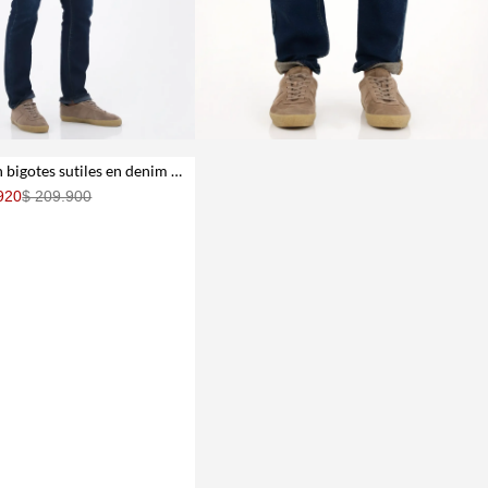
Jean slim con bigotes sutiles en denim oscuro para hombre
920
$ 209.900