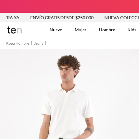
ENVÍO GRATIS DESDE $250.000
NUEVA COLECCIÓN VER 
Nuevo
Mujer
Hombre
Kids
Ropa Hombre
Jeans
TÉRMINOS MÁS BUSCA
Tshirts
1
.
Vestidos
2
.
Jeans Mujer
3
.
Blusas
4
.
Chaleco
5
.
Falda
6
.
Chaqueta
7
.
Vestido
8
.
Short
9
.
Camisetas Mujer
10
.