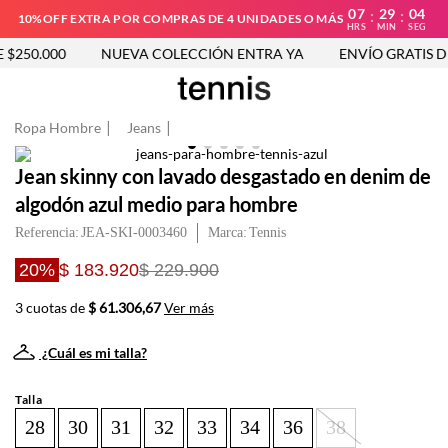
07
29
03
:
:
10%OFF EXTRA POR COMPRAS DE 4 UNIDADES O MÁS
HRS
MIN
SEG
$250.000
NUEVA COLECCIÓN ENTRA YA
ENVÍO GRATIS DE
Ropa Hombre
Jeans
Jean skinny con lavado desgastado en denim de
algodón azul medio para hombre
Referencia
:
JEA-SKI-0003460
Tennis
20%
$ 183.920
$ 229.900
3 cuotas de
$ 61.306,67
Ver más
¿Cuál es mi talla?
Talla
28
30
31
32
33
34
36
38