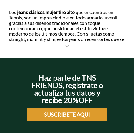
+
+
Los
jeans clásicos mujer tiro alto
que encuentras en
Tennis, son un imprescindible en todo armario juvenil,
gracias a sus diseños tradicionales con toque
+
+
contemporáneo, que posicionan el estilo vintage
moderno de los últimos tiempos. Con siluetas como
straight, mom fit y slim, estos jeans ofrecen cortes que se
adaptan a diversas preferencias, manteniendo siempre
+
una estética atemporal.
Confeccionados en algodón artesanal, algunos modelos
incorporan detalles como costuras contrastantes,
bolsillos de parche y lavados en tonos índigo y azul
medio, aportando carácter y autenticidad a cada prenda.
Haz parte de TNS
Estos acabados permiten crear combinaciones que se
FRIENDS, regístrate o
salen de los estándares habituales y generan un estilo
actualiza tus datos y
propio.
recibe 20%OFF
Cuida tus jeans para que te duren mucho más, evitando
el uso de suavizantes, ya que pueden afectar la textura
del denim. Asimismo, es aconsejable secarlos en posición
SUSCRÍBETE AQUÍ
horizontal para mantener su forma original y evitar
deformaciones.