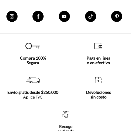
Incluye los
jeans clásicos mujer tiro alto
a tu colección y
disfruta de una prenda que trasciende temporadas,
adaptándose a múltiples estilos y ocasiones. ¡Navega por
todas nuestras opciones!
Compra 100%
Paga en línea
Segura
o en efectivo
Envío gratis desde $250.000
Devoluciones
Aplica TyC
sin costo
Recoge