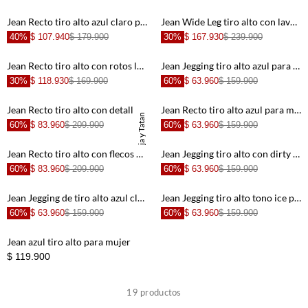
+
+
Jean Recto tiro alto azul claro para mujer
Jean Wide Leg tiro alto con lavado degradé para mujer
40%
$ 107.940
$ 179.900
30%
$ 167.930
$ 239.900
+
+
Jean Recto tiro alto con rotos localizados para mujer
Jean Jegging tiro alto azul para mujer
30%
$ 118.930
$ 169.900
60%
$ 63.960
$ 159.900
+
+
Jean Recto tiro alto con detalles desflecados para mujer
Jean Recto tiro alto azul para mujer
TNS x Maleja y Tatan
60%
$ 83.960
$ 209.900
60%
$ 63.960
$ 159.900
+
+
Jean Recto tiro alto con flecos para mujer
Jean Jegging tiro alto con dirty para mujer
60%
$ 83.960
$ 209.900
60%
$ 63.960
$ 159.900
+
+
Jean Jegging de tiro alto azul claro para mujer
Jean Jegging tiro alto tono ice para mujer
60%
$ 63.960
$ 159.900
60%
$ 63.960
$ 159.900
+
+
Jean azul tiro alto para mujer
$ 119.900
+
+
19
productos