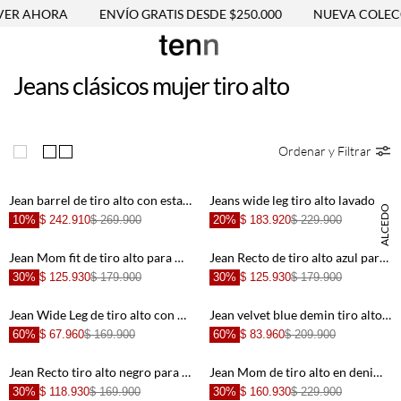
ER AHORA
ENVÍO GRATIS DESDE $250.000
NUEVA COLECC
Jeans clásicos mujer tiro alto
Ordenar y Filtrar
Jean barrel de tiro alto con estampado en denim oscuro para mujer
Jeans wide leg tiro alto lavado vintage para mujer
DANIELA SALCEDO
10%
$ 242.910
$ 269.900
20%
$ 183.920
$ 229.900
Jean Mom fit de tiro alto para mujer
Jean Recto de tiro alto azul para mujer
30%
$ 125.930
$ 179.900
30%
$ 125.930
$ 179.900
Jean Wide Leg de tiro alto con pretina en contraste para mujer
Jean velvet blue demin tiro alto para mujer
60%
$ 67.960
$ 169.900
60%
$ 83.960
$ 209.900
Jean Recto tiro alto negro para mujer
Jean Mom de tiro alto en denim crudo para mujer
30%
$ 118.930
$ 169.900
30%
$ 160.930
$ 229.900