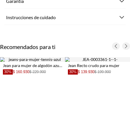
Garantía
Instrucciones de cuidado
Recomendados para ti
Jean para mujer de algodón azul índigo fit horseshoe con lateral estampado tonal
Jean Recto crudo para mujer
30%
$ 160.930
$ 229.900
30%
$ 139.930
$ 199.900