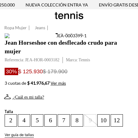
50.000
NUEVA COLECCIÓN ENTRA YA
ENVÍO GRATIS DESDE
Ropa Mujer
Jeans
Jean Horseshoe con desflecado crudo para
mujer
Referencia
:
JEA-HOR-0003182
Tennis
30%
$ 125.930
$ 179.900
3 cuotas de
$ 41.976,67
Ver más
¿Cuál es mi talla?
Talla
2
4
5
6
7
8
9
10
12
Ver guía de tallas