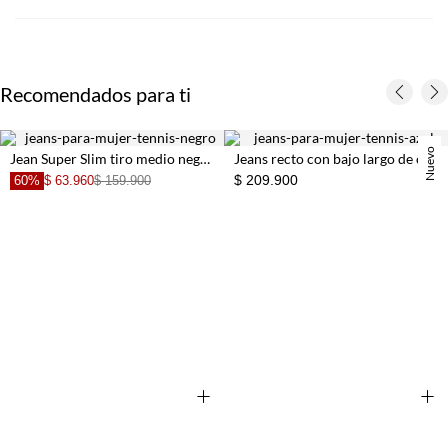
Recomendados para ti
Nuevo
Jean Super Slim tiro medio negro para mujer
Jeans recto con bajo largo de caída amplia en denim para mujer
$ 209.900
60%
$ 63.960
$ 159.900
+
+