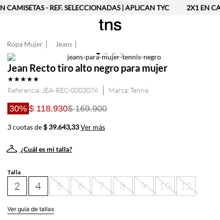
N CAMISETAS - REF. SELECCIONADAS | APLICAN TYC
2X1 EN CA
Ropa Mujer
Jeans
Jean Recto tiro alto negro para mujer
★
★
★
★
★
Referencia
:
JEA-REC-0003076
Tennis
30%
$ 118.930
$ 169.900
3 cuotas de
$ 39.643,33
Ver más
¿Cuál es mi talla?
Talla
2
4
5
6
7
8
9
10
12
Ver guía de tallas