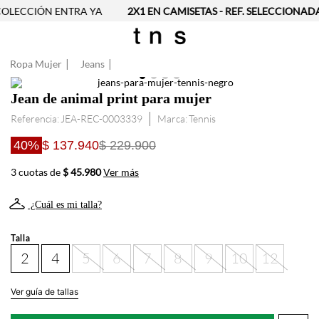
OLECCIÓN ENTRA YA
2X1 EN CAMISETAS - REF. SELECCIONADAS
Ropa Mujer
Jeans
Jean de animal print para mujer
Referencia
:
JEA-REC-0003339
Tennis
40%
$ 137.940
$ 229.900
3 cuotas de
$ 45.980
Ver más
¿Cuál es mi talla?
Talla
2
4
5
6
7
8
9
10
12
Ver guía de tallas