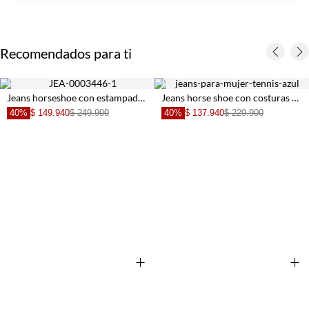
Recomendados para ti
Jeans horseshoe con estampado animal en denim para mujer
Jeans horse shoe con costuras curvas en denim de algodón azul para mujer
40%
$ 149.940
$ 249.900
40%
$ 137.940
$ 229.900
+
+