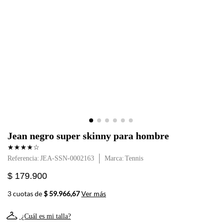
Jean negro super skinny para hombre
★
★
★
★
☆
Referencia
:
JEA-SSN-0002163
Tennis
$ 179.900
3 cuotas de
$ 59.966,67
Ver más
¿Cuál es mi talla?