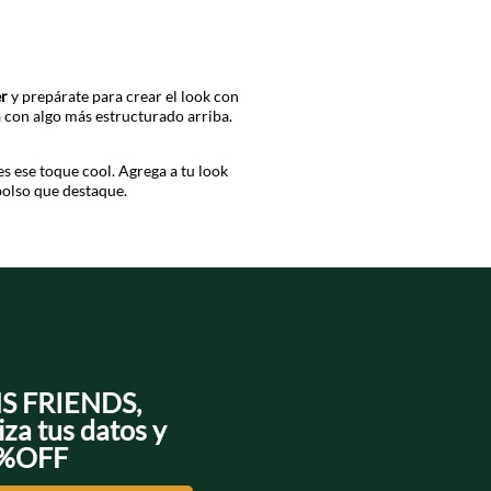
er
y prepárate para crear el look con
ba con algo más estructurado arriba.
es ese toque cool. Agrega a tu look
bolso que destaque.
 quedás lista para brillar.
NS FRIENDS,
iza tus datos y
0%OFF