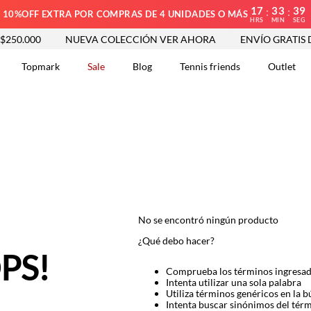
17
33
39
:
:
10%OFF EXTRA POR COMPRAS DE 4 UNIDADES O MÁS
HRS
MIN
SEG
250.000
NUEVA COLECCIÓN VER AHORA
ENVÍO GRATIS DE
Topmark
Sale
Blog
Tennis friends
Outlet
DOS
No se encontró ningún producto
¿Qué debo hacer?
PS!
Comprueba los términos ingresa
Intenta utilizar una sola palabra
Utiliza términos genéricos en la 
Intenta buscar sinónimos del tér