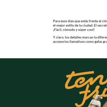
Para esos días que estás frente al c
el mejor estilo de la ciudad. El secre
¡Fácil, cómodo y súper cool!
Y claro, los detalles marcan la difere
accesorios llamativos como gafas gra
¿Quieres un look casual con flow? Súm
¡Inclúyelos en tu carrito y ponles tu e