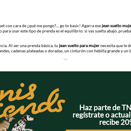
lóset con cara de ¿qué me pongo?… go to basic! Agarra ese
jean suelto muj
to para usar este tipo de prenda es el equilibrio: si vas suelta abajo, prue
ncia. Al ser una prenda básica, tu
jean suelto para mujer
necesita que le d
ndes, cadenas plateadas o doradas, un cinturón con hebilla grande y un 
ale unos tenis blancos. ¿Quieres algo más chic? Unos stilettos o botines y
stilo!
Haz parte de T
regístrate o actual
recibe 2