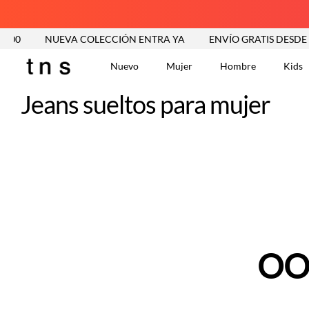
000
NUEVA COLECCIÓN ENTRA YA
ENVÍO GRATIS DESDE $
Nuevo
Mujer
Hombre
Kids
Jeans sueltos para mujer
TÉRMINOS MÁS BUSCA
Vestidos
1
.
Blusas
2
.
Jeans Mujer
3
.
Chaleco
4
.
Falda
5
.
Vestido
6
.
Chaqueta
7
.
OO
Short
8
.
Bermuda
9
.
Camisetas Mujer
10
.