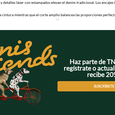
 y detalles láser con estampados elevan el denim tradicional. Los encajes
la cintura mientras que el corte amplio balancea las proporciones perfec
 ¡Atrévete con el denim moderno de Tennis! Envío gratis desde $250.000 
Haz parte de T
regístrate o actual
recibe 2
SUSCRÍBETE