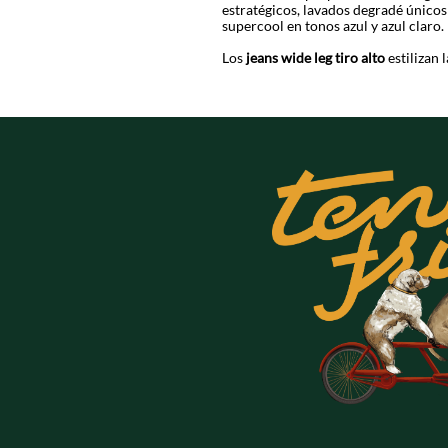
estratégicos, lavados degradé únicos
supercool en tonos azul y azul claro.
Los
jeans wide leg tiro alto
estilizan 
dramáticos o casuales según tu mood.