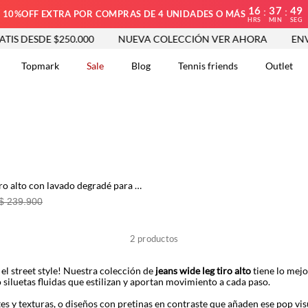
16
37
49
:
:
10%OFF EXTRA POR COMPRAS DE 4 UNIDADES O MÁS
HRS
MIN
SEG
IS DESDE $250.000
NUEVA COLECCIÓN VER AHORA
ENVÍO
Topmark
Sale
Blog
Tennis friends
Outlet
DOS
Jean Wide Leg tiro alto con lavado degradé para mujer
$ 239.900
2
productos
el street style! Nuestra colección de
jeans wide leg tiro alto
tiene lo mejo
luetas fluidas que estilizan y aportan movimiento a cada paso.
s y texturas, o diseños con pretinas en contraste que añaden ese pop vis