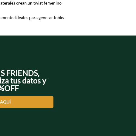
 laterales crean un twist femenino
tamente. Ideales para generar looks
y recibe en la puerta de tu casa.
NS FRIENDS,
iza tus datos y
0%OFF
 AQUÍ