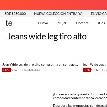
ESDE $250.000
NUEVA COLECCIÓN ENTRA YA
ENVÍO GRAT
Nuevo
Mujer
Hombre
Kids
Jeans wide leg tiro alto
TÉRMINOS MÁS BUSCA
Tshirts
1
.
Vestidos
2
.
Jeans Mujer
3
.
Blusas
4
.
Jean Wide Leg de tiro alto con pretina en contraste para mujer
60%
$ 67.960
$ 169.900
30%
$ 167.930
Chaleco
5
.
Falda
6
.
Chaqueta
7
.
Vestido
8
.
¡Este es el corte que está dominando 
comodidad contemporánea, creando si
Short
9
.
Descubre las propuestas con desgaste
Camisetas Mujer
10
.