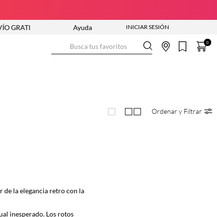
 GRATIS DESDE $250.000
Ayuda
NUEVA COLECCIÓN ENTRA YA
E
Busca tus favoritos
0
Ordenar y Filtrar
r de la elegancia retro con la
ual inesperado. Los rotos