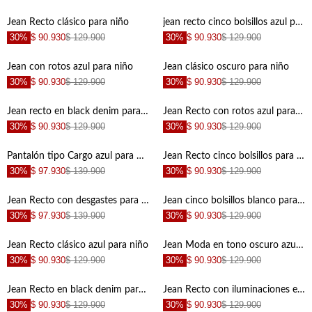
+
+
Jean Recto clásico para niño
jean recto cinco bolsillos azul para niño de ajuste cómodo de silueta ajustada
30%
$ 90.930
$ 129.900
30%
$ 90.930
$ 129.900
+
+
Jean con rotos azul para niño
Jean clásico oscuro para niño
30%
$ 90.930
$ 129.900
30%
$ 90.930
$ 129.900
+
+
Jean recto en black denim para niño
Jean Recto con rotos azul para niño
30%
$ 90.930
$ 129.900
30%
$ 90.930
$ 129.900
+
+
Pantalón tipo Cargo azul para niño
Jean Recto cinco bolsillos para niño
30%
$ 97.930
$ 139.900
30%
$ 90.930
$ 129.900
+
+
Jean Recto con desgastes para niño
Jean cinco bolsillos blanco para niño
30%
$ 97.930
$ 139.900
30%
$ 90.930
$ 129.900
+
+
Jean Recto clásico azul para niño
Jean Moda en tono oscuro azul para niño
30%
$ 90.930
$ 129.900
30%
$ 90.930
$ 129.900
+
+
Jean Recto en black denim para niño
Jean Recto con iluminaciones en muslos azul para niño de silueta ajustada
30%
$ 90.930
$ 129.900
30%
$ 90.930
$ 129.900