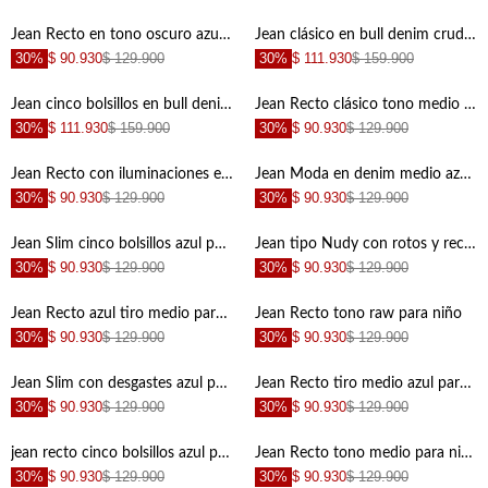
+
+
Jean Recto en tono oscuro azul para niño
Jean clásico en bull denim crudo para niño
30%
$ 90.930
$ 129.900
30%
$ 111.930
$ 159.900
+
+
Jean cinco bolsillos en bull denim gris para niño
Jean Recto clásico tono medio azul para niño
30%
$ 111.930
$ 159.900
30%
$ 90.930
$ 129.900
+
+
Jean Recto con iluminaciones en muslos azul para niño con textura lisa
Jean Moda en denim medio azul para niño
30%
$ 90.930
$ 129.900
30%
$ 90.930
$ 129.900
+
+
Jean Slim cinco bolsillos azul para niño de silueta amplia
Jean tipo Nudy con rotos y recosidos para niño
30%
$ 90.930
$ 129.900
30%
$ 90.930
$ 129.900
+
+
Jean Recto azul tiro medio para niño
Jean Recto tono raw para niño
30%
$ 90.930
$ 129.900
30%
$ 90.930
$ 129.900
+
+
Jean Slim con desgastes azul para niño
Jean Recto tiro medio azul para niño
30%
$ 90.930
$ 129.900
30%
$ 90.930
$ 129.900
+
+
jean recto cinco bolsillos azul para niño de ajuste cómodo con acabado suave
Jean Recto tono medio para niño
30%
$ 90.930
$ 129.900
30%
$ 90.930
$ 129.900