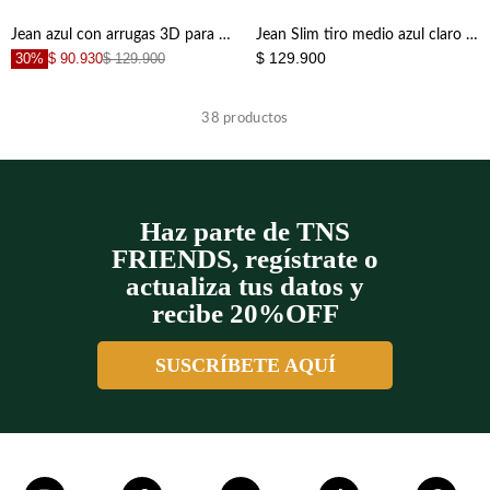
+
+
Jean azul con arrugas 3D para niño
Jean Slim tiro medio azul claro para niño
$ 129.900
30%
$ 90.930
$ 129.900
+
+
38
productos
+
+
Haz parte de TNS
+
+
FRIENDS, regístrate o
actualiza tus datos y
+
+
recibe 20%OFF
SUSCRÍBETE AQUÍ