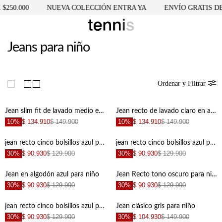
250.000
NUEVA COLECCIÓN ENTRA YA
ENVÍO GRATIS DES
Jeans para niño
Ordenar y Filtrar
Jean slim fit de lavado medio en azul para niño
Jean recto de lavado claro en azul para niño
10%
$ 134.910
$ 149.900
10%
$ 134.910
$ 149.900
jean recto cinco bolsillos azul para niño con diseño versátil
jean recto cinco bolsillos azul para niño de acabado suave
30%
$ 90.930
$ 129.900
30%
$ 90.930
$ 129.900
Jean en algodón azul para niño
Jean Recto tono oscuro para niño
30%
$ 90.930
$ 129.900
30%
$ 90.930
$ 129.900
jean recto cinco bolsillos azul para niño con detalle moderno
Jean clásico gris para niño
30%
$ 90.930
$ 129.900
30%
$ 104.930
$ 149.900