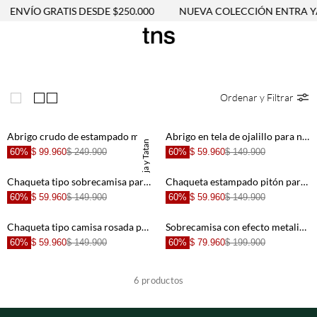
ENVÍO GRATIS DESDE $250.000
NUEVA COLECCIÓN ENTRA Y
Ordenar y Filtrar
Abrigo crudo de estampado militar para niña
Abrigo en tela de ojalillo para niña
TNS x Maleja y Tatan
60%
$ 99.960
$ 249.900
60%
$ 59.960
$ 149.900
Chaqueta tipo sobrecamisa para niña
Chaqueta estampado pitón para niña
60%
$ 59.960
$ 149.900
60%
$ 59.960
$ 149.900
Chaqueta tipo camisa rosada para niña
Sobrecamisa con efecto metalizado gris para niña
60%
$ 59.960
$ 149.900
60%
$ 79.960
$ 199.900
6
productos
+
+