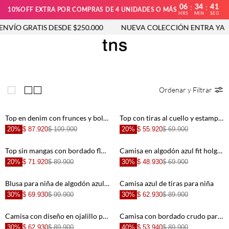
06
34
41
:
:
10%OFF EXTRA POR COMPRAS DE 4 UNIDADES O MÁS
HRS
MIN
SEG
NVÍO GRATIS DESDE $250.000
NUEVA COLECCIÓN ENTRA YA
Ordenar y Filtrar
Top en denim con frunces y bolero en azul para niña
Top con tiras al cuello y estampado bordado en azul para niña
20%
$ 87.920
$ 109.900
20%
$ 55.920
$ 69.900
Top sin mangas con bordado floral en azul claro para niña
Camisa en algodón azul fit holgado para niña
20%
$ 71.920
$ 89.900
30%
$ 48.930
$ 69.900
Blusa para niña de algodón azul lavado crop con lazo en el tirante
Camisa azul de tiras para niña
30%
$ 69.930
$ 99.900
30%
$ 62.930
$ 89.900
Camisa con diseño en ojalillo para niña
Camisa con bordado crudo para niña
30%
$ 62.930
$ 89.900
40%
$ 53.940
$ 89.900