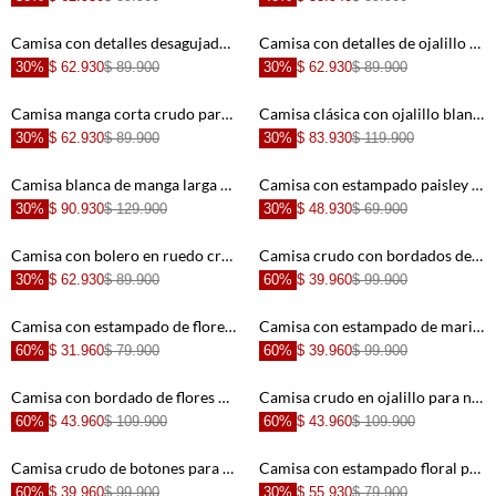
+
+
Camisa con detalles desagujados crudo para niña
Camisa con detalles de ojalillo crudo para niña
30%
$ 62.930
$ 89.900
30%
$ 62.930
$ 89.900
+
+
Camisa manga corta crudo para niña con textura lisa
Camisa clásica con ojalillo blanca para niña
30%
$ 62.930
$ 89.900
30%
$ 83.930
$ 119.900
+
+
Camisa blanca de manga larga con volumen para niña
Camisa con estampado paisley para niña
30%
$ 90.930
$ 129.900
30%
$ 48.930
$ 69.900
+
+
Camisa con bolero en ruedo crudo para niña
Camisa crudo con bordados de flores para niña
30%
$ 62.930
$ 89.900
60%
$ 39.960
$ 99.900
+
+
Camisa con estampado de flores para niña
Camisa con estampado de mariposas para niña
60%
$ 31.960
$ 79.900
60%
$ 39.960
$ 99.900
+
+
Camisa con bordado de flores para niña
Camisa crudo en ojalillo para niña
60%
$ 43.960
$ 109.900
60%
$ 43.960
$ 109.900
+
+
Camisa crudo de botones para niña
Camisa con estampado floral para niña
60%
$ 39.960
$ 99.900
30%
$ 55.930
$ 79.900