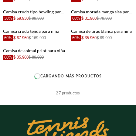
+
+
Camisa crudo tipo bowling para niña
Camisa morada manga sisa para niña
30%
$ 69.930
$ 99.900
60%
$ 31.960
$ 79.900
+
+
Camisa crudo tejida para niña
Camisa de tiras blanca para niña
60%
$ 67.960
$ 169.900
60%
$ 35.960
$ 89.900
+
+
Camisa de animal print para niña
60%
$ 35.960
$ 89.900
+
+
CARGAR MÁS PRODUCTOS
+
+
27
productos
+
+
+