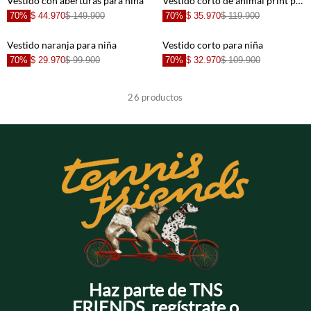
Vestido con aberturas para niña
Vestido corto de animal print para niña
70%
$ 44.970
$ 149.900
70%
$ 35.970
$ 119.900
+
+
Vestido naranja para niña
Vestido corto para niña
70%
$ 29.970
$ 99.900
70%
$ 32.970
$ 109.900
+
+
26
productos
+
+
+
+
+
+
Haz parte de TNS
FRIENDS, regístrate o