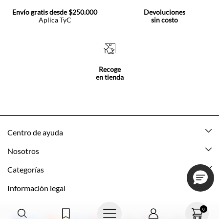
Envío gratis desde $250.000
Devoluciones
Aplica TyC
sin costo
Recoge
en tienda
Centro de ayuda
Mis pedidos
Nosotros
Rastrea tu pedido
Acerca de Tennis
Categorías
Devoluciones
Tennis Ecuador
Nuevo
Información legal
Mi cuenta
Nuestras tiendas
Mujer
Promociones vigentes
0
Cómo comprar
Tns Friends
Hombre