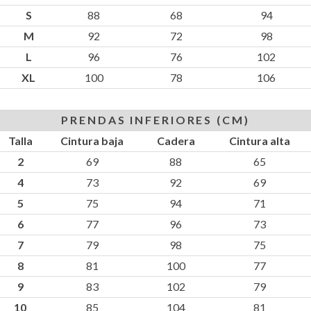
S
88
68
94
M
92
72
98
L
96
76
102
XL
100
78
106
PRENDAS INFERIORES (CM)
Talla
Cintura baja
Cadera
Cintura alta
2
69
88
65
4
73
92
69
5
75
94
71
6
77
96
73
7
79
98
75
8
81
100
77
9
83
102
79
10
85
104
81