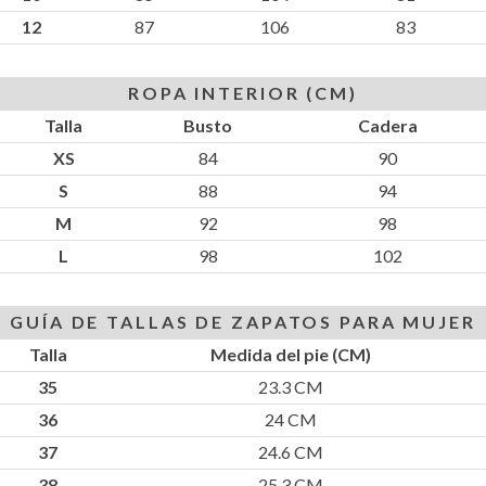
12
87
106
83
ROPA INTERIOR (CM)
Talla
Busto
Cadera
XS
84
90
S
88
94
M
92
98
L
98
102
GUÍA DE TALLAS DE ZAPATOS PARA MUJER
Talla
Medida del pie (CM)
35
23.3 CM
36
24 CM
37
24.6 CM
38
25.3 CM