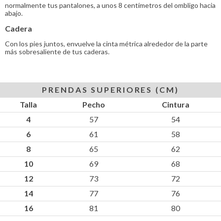
normalmente tus pantalones, a unos 8 centímetros del ombligo hacia
abajo.
Cadera
Con los pies juntos, envuelve la cinta métrica alrededor de la parte
más sobresaliente de tus caderas.
PRENDAS SUPERIORES (CM)
Talla
Pecho
Cintura
4
57
54
6
61
58
8
65
62
10
69
68
12
73
72
14
77
76
16
81
80