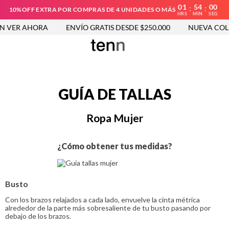
01
53
59
:
:
10%OFF EXTRA POR COMPRAS DE 4 UNIDADES O MÁS
HRS
MIN
SEG
ER AHORA
ENVÍO GRATIS DESDE $250.000
NUEVA COLECC
GUÍA DE TALLAS
Ropa Mujer
¿Cómo obtener tus medidas?
Busto
Con los brazos relajados a cada lado, envuelve la cinta métrica
alrededor de la parte más sobresaliente de tu busto pasando por
debajo de los brazos.