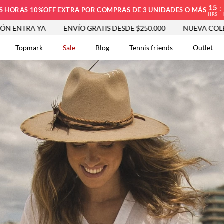
15
:
S HORAS 10%OFF EXTRA POR COMPRAS DE 3 UNIDADES O MÁS
HRS
A YA
ENVÍO GRATIS DESDE $250.000
NUEVA COLECCIÓN 
Topmark
Sale
Blog
Tennis friends
Outlet
DOS