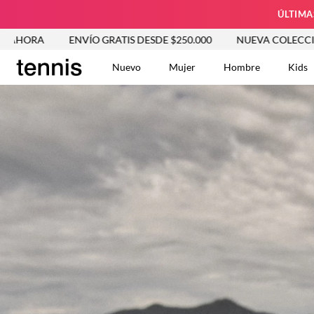
ÚLTIMA
A
ENVÍO GRATIS DESDE $250.000
NUEVA COLECCIÓN ENTR
Nuevo
Mujer
Hombre
Kids
TÉRMINOS MÁS BUSCA
Tshirts
1
.
Vestidos
2
.
Jeans Mujer
3
.
Blusas
4
.
Chaleco
5
.
Falda
6
.
Vestido
7
.
Chaqueta
8
.
Short
9
.
Camisetas Mujer
10
.