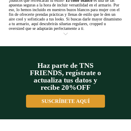
¡Básicos que refrescarán tu estilo!
El color blanco
es una de las
apuestas seguras a la hora de incluir versatilidad en el armario. Por
eso, lo hemos incluido en nuestros buzos blancos para mujer con el
fin de ofrecerte prendas prácticas y llenas de estilo que le den un
aire cool y sofisticado a tus looks. Si buscas darle mayor dinamismo
a tu armario, aquí descubrirás siluetas regulares, cropped u
oversized que se adaptarán perfectamente a ti.
Haz parte de TNS
FRIENDS, regístrate o
actualiza tus datos y
recibe 20%OFF
SUSCRÍBETE AQUÍ