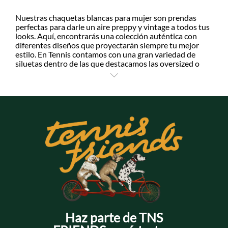
Nuestras chaquetas blancas para mujer son prendas
perfectas para darle un aire preppy y vintage a todos tus
looks. Aquí, encontrarás una colección auténtica con
diferentes diseños que proyectarán siempre tu mejor
estilo. En Tennis contamos con una gran variedad de
siluetas dentro de las que destacamos las oversized o
regular. Estas propuestas se destacan por tener
acabados inspirados en las últimas tendencias de la
moda como chaquiras, taches y bordados, ideales para
darle un estilo boho chic. Nuestras chaquetas blancas
para mujer, están elaboradas en algodón, viscosa y
poliéster, textiles que se caracterizan por ser ligeros,
abrigados y aportar comodidad. Así que, podrás
arriesgarte por looks de capas con prendas tejidas o
buzos que le den más dinámica a tus outfits.
Las chaquetas blancas para mujer de Tennis se
convertirán en tus nuevas favoritas de temporada. ¡No
esperes más y agrégala a tu wish list!
Haz parte de TNS