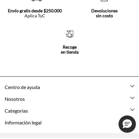
Envío gratis desde $250.000
Devoluciones
Aplica TyC
sin costo
Recoge
en tienda
Centro de ayuda
Mis pedidos
Nosotros
Rastrea tu pedido
Acerca de Tennis
Categorías
Devoluciones
Tennis Ecuador
Nuevo
Información legal
Mi cuenta
Nuestras tiendas
Mujer
Promociones vigentes
Cómo comprar