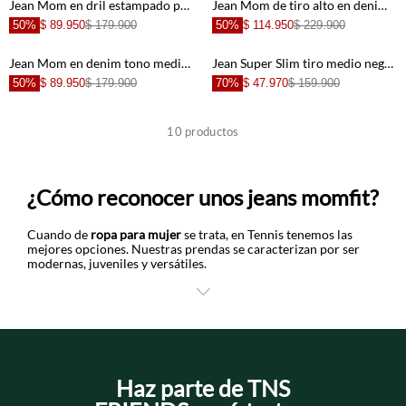
Jean Mom en dril estampado para mujer
Jean Mom de tiro alto en denim crudo para mujer
50%
$ 89.950
$ 179.900
50%
$ 114.950
$ 229.900
+
+
Jean Mom en denim tono medio azul para mujer
Jean Super Slim tiro medio negro para mujer
50%
$ 89.950
$ 179.900
70%
$ 47.970
$ 159.900
+
+
10
productos
+
+
¿Cómo reconocer unos jeans momfit?
+
+
Cuando de
ropa para mujer
se trata, en Tennis tenemos las
mejores opciones. Nuestras prendas se caracterizan por ser
modernas, juveniles y versátiles.
+
+
Una de las tendencias en
jeans de moda para mujer
son los
momfit, uno de los grandes clásicos del denim y una silueta que
no debe faltar en tu armario si le apuestas a la comodidad.
Los
jeans momfit
cuentan con un diseño de tiro alto y corte
recto que favorece todo tipo de figuras. Aunque este estilo fue
muy popular en la época de los 90’s, actualmente tiene mucho
Haz parte de TNS
protagonismo por ser una opción muy funcional para tus looks