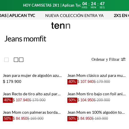
04
24
47
:
:
HOY CAMISETAS 2X1 | Aplican Tyc
HRS
MIN
SEG
AS | APLICAN TYC
NUEVA COLECCIÓN ENTRA YA
2X1 EN 
Jeans momfit
Ordenar y Filtrar
Jean para mujer de algodón azul mom fit con pretina
Jean Mom clásico azul para mujer
$ 179.900
40%
$ 107.940
$ 179.900
Jean Recto de tiro alto azul para mujer
Jean Mom tiro bajo con foil animal print para mujer
40%
$ 107.940
$ 179.900
50%
$ 104.950
$ 209.900
Jean Mom con palmeras bordadas crudo para mujer
Jean Mom en 100% algodón tono claro para mujer
50%
$ 84.950
$ 169.900
50%
$ 84.950
$ 169.900