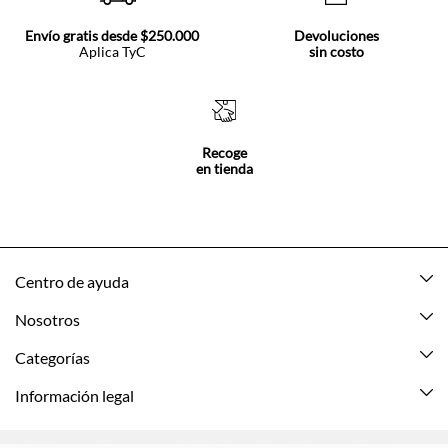
¡Conoce nuestra última colección! Ingresa ahora y escoge tus
jeans momfit favoritos.
Envío gratis desde $250.000
Devoluciones
Aplica TyC
sin costo
Recoge
en tienda
Centro de ayuda
Mis pedidos
Nosotros
Rastrea tu pedido
Acerca de Tennis
Categorías
Devoluciones
Tennis Ecuador
Nuevo
Información legal
Mi cuenta
Nuestras tiendas
Mujer
Promociones vigentes