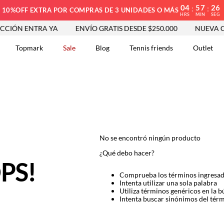
04
57
26
:
:
10%OFF EXTRA POR COMPRAS DE 3 UNIDADES O MÁS
HRS
MIN
SEG
CIÓN ENTRA YA
ENVÍO GRATIS DESDE $250.000
NUEVA CO
Topmark
Sale
Blog
Tennis friends
Outlet
DOS
No se encontró ningún producto
¿Qué debo hacer?
PS!
Comprueba los términos ingresa
Intenta utilizar una sola palabra
Utiliza términos genéricos en la 
Intenta buscar sinónimos del tér