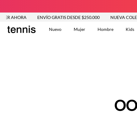
VER AHORA
ENVÍO GRATIS DESDE $250.000
NUEVA COLEC
Nuevo
Mujer
Hombre
Kids
TÉRMINOS MÁS BUSCA
Tshirts
1
.
Vestidos
2
.
Jeans Mujer
3
.
Blusas
4
.
Chaleco
5
.
Falda
OO
6
.
Vestido
7
.
Chaqueta
8
.
Short
9
.
Camisetas Mujer
10
.