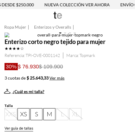
DESDE $250.000
NUEVA COLECCIÓN VER AHORA
ENVÍO G
Ropa Mujer
Enterizos y Overalls
Enterizo corto negro tejido para mujer
★
★
★
★
☆
Referencia
:
TPI-OVE-0001142
Topmark
30%
$ 76.930
$ 109.900
3 cuotas de
$ 25.643,33
Ver más
¿Cuál es mi talla?
Talla
XXS
XS
S
M
L
XL
Ver guía de tallas