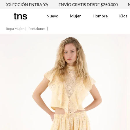
 ENTRA YA
ENVÍO GRATIS DESDE $250.000
NUEVA COLECC
Nuevo
Mujer
Hombre
Kids
Ropa Mujer
Pantalones
TÉRMINOS MÁS BUSCA
Vestidos
1
.
Blusas
2
.
Jeans Mujer
3
.
Chaleco
4
.
Falda
5
.
Vestido
6
.
Chaqueta
7
.
Short
8
.
Bermuda
9
.
Camisetas Mujer
10
.