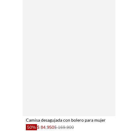
Camisa desagujada con bolero para mujer
50%
$ 84.950
$ 169.900