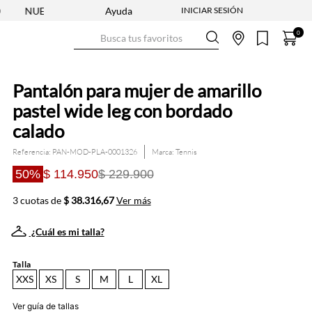
OLECCIÓN ENTRA YA
Ayuda
ENVÍO GRATIS DESDE $250.000
Busca tus favoritos
0
Pantalón para mujer de amarillo
pastel wide leg con bordado
calado
Referencia
:
PAN-MOD-PLA-0001326
Tennis
50%
$ 114.950
$ 229.900
3 cuotas de
$ 38.316,67
Ver más
¿Cuál es mi talla?
Talla
XXS
XS
S
M
L
XL
Ver guía de tallas