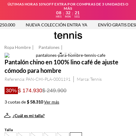
ÚLTIMAS HORAS 10%OFF EXTRA POR COMPRAS DE 3 UNIDADES O
MÁS
08
32
21
:
:
HRS
MIN
SEG
50.000
NUEVA COLECCIÓN ENTRA YA
ENVÍO GRATIS DESDE
Ropa Hombre
Pantalones
Pantalón chino en 100% lino café de ajuste
cómodo para hombre
Referencia
:
PAN-CHI-PLA-0001191
Tennis
30%
$ 174.930
$ 249.900
3 cuotas de
$ 58.310
Ver más
¿Cuál es mi talla?
Talla