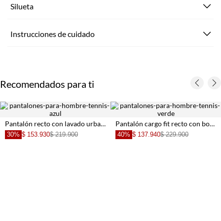
Silueta
Instrucciones de cuidado
Recomendados para ti
Pantalón recto con lavado urbano en algodón gris para hombre
Pantalón cargo fit recto con bolsillos laterales en algodón verde oliva para hombre
30%
$ 153.930
$ 219.900
40%
$ 137.940
$ 229.900