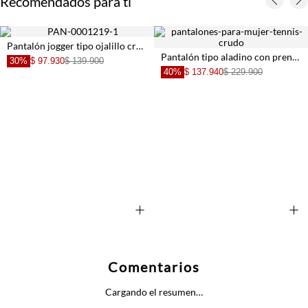
Recomendados para ti
Pantalón jogger tipo ojalillo crudo para mujer
Pantalón tipo aladino con prenses para mujer
30%
$ 97.930
$ 139.900
40%
$ 137.940
$ 229.900
+
+
Comentarios
Cargando el resumen…