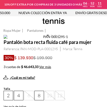
06
52
11
:
:
10%OFF EXTRA POR COMPRAS DE 3 UNIDADES O MÁS
HRS
MIN
SEG
.000
NUEVA COLECCIÓN ENTRA YA
ENVÍO GRATIS DESDE 
Ropa Mujer
Pantalones
Pantalón bota recta fluida café para mujer
Referencia
:
PAN-MOD-PLA-0001295
Tennis
30%
$ 139.930
$ 199.900
3 cuotas de
$ 46.643,33
Ver más
¿Cuál es mi talla?
Talla
2
4
6
8
10
12
Ver guía de tallas