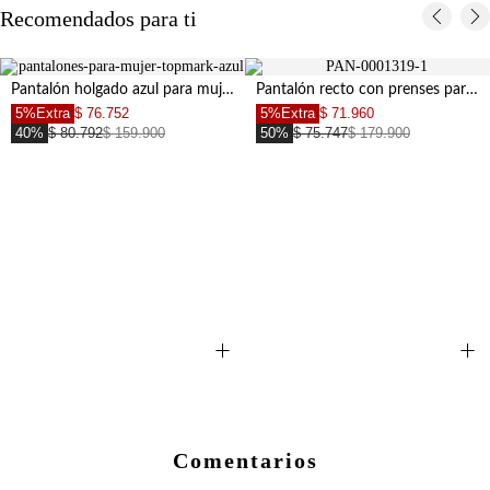
Recomendados para ti
Pantalón holgado azul para mujer
Pantalón recto con prenses para mujer
5%Extra
$ 76.752
5%Extra
$ 71.960
40%
$ 80.792
$ 159.900
50%
$ 75.747
$ 179.900
+
+
Comentarios