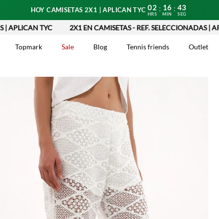
02
16
42
:
:
HOY CAMISETAS 2X1 | APLICAN TYC
HRS
MIN
SEG
LICAN TYC
2X1 EN CAMISETAS - REF. SELECCIONADAS | APLICA
Topmark
Sale
Blog
Tennis friends
Outlet
DOS