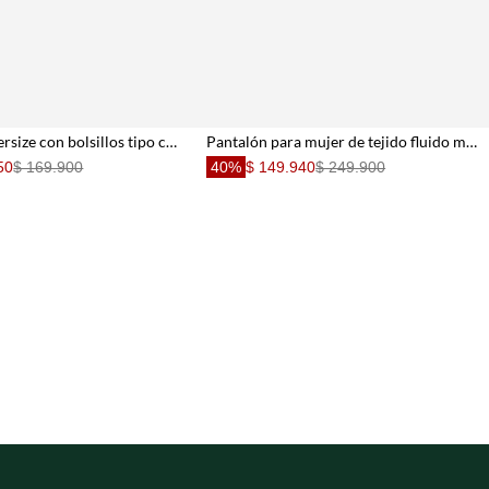
Pantalón Oversize con bolsillos tipo cargo para mujer
Pantalón para mujer de tejido fluido marrón palazzo con cintura cruzada
50
$ 169.900
40%
$ 149.940
$ 249.900