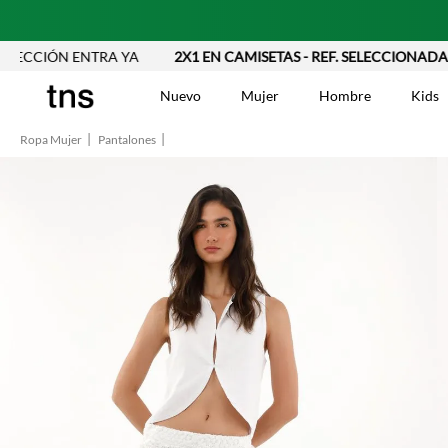
IÓN ENTRA YA
2X1 EN CAMISETAS - REF. SELECCIONADAS | AP
Nuevo
Mujer
Hombre
Kids
Ropa Mujer
Pantalones
TÉRMINOS MÁS BUSCA
Vestidos
1
.
Blusas
2
.
Jeans Mujer
3
.
Chaleco
4
.
Falda
5
.
Vestido
6
.
Chaqueta
7
.
Short
8
.
Bermuda
9
.
Camisetas Mujer
10
.