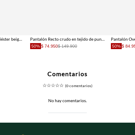
Pantalón para mujer de poliéster beige Wide leg con lazo frontal efecto pareo
Pantalón Recto crudo en tejido de punto para mujer
50%
$ 74.950
$ 149.900
50%
$ 84.9
Comentarios
☆
☆
☆
☆
☆
(0 comentarios)
No hay comentarios.