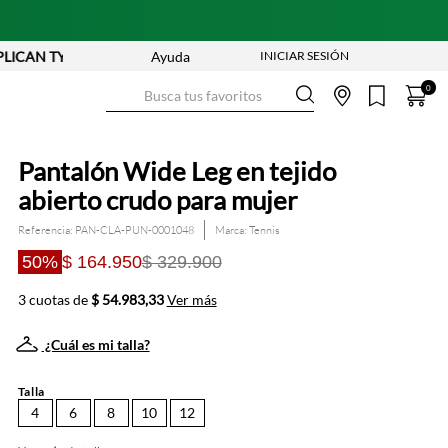
N TYC
Ayuda
Busca tus favoritos
0
Pantalón Wide Leg en tejido
abierto crudo para mujer
Referencia
:
PAN-CLA-PUN-0001048
Tennis
50%
$ 164.950
$ 329.900
3 cuotas de
$ 54.983,33
Ver más
¿Cuál es mi talla?
Talla
4
6
8
10
12