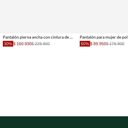
Pantalón pierna ancha con cintura de triple botón en gris amarronado para mujer
30%
$ 160.930
$ 229.900
50%
$ 89.950
$ 179.900