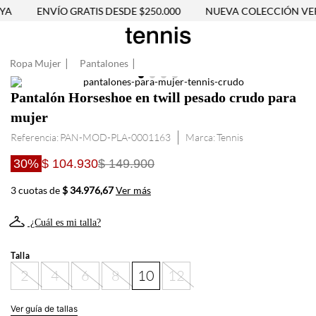
YA
ENVÍO GRATIS DESDE $250.000
NUEVA COLECCIÓN VER
Ropa Mujer
Pantalones
Pantalón Horseshoe en twill pesado crudo para
mujer
Referencia
:
PAN-MOD-PLA-0001163
Tennis
30%
$ 104.930
$ 149.900
3 cuotas de
$ 34.976,67
Ver más
¿Cuál es mi talla?
Talla
2
4
6
8
10
12
Ver guía de tallas