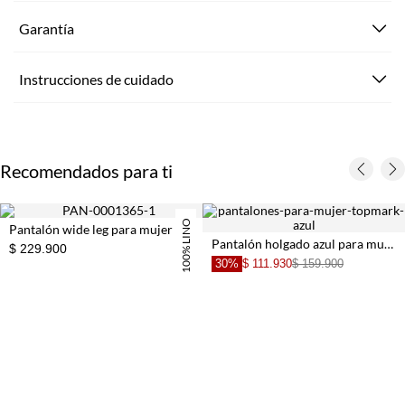
Garantía
Instrucciones de cuidado
Recomendados para ti
100% LINO
Pantalón wide leg para mujer en lino beige fit holgado con largo tobillero
Pantalón holgado azul para mujer
$ 229.900
30%
$ 111.930
$ 159.900