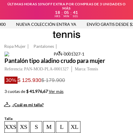
ÚLTIMAS HORAS 10%OFF EXTRA POR COMPRAS DE 3 UNIDADES O
MÁS
18
05
41
:
:
HRS
MIN
SEG
00
NUEVA COLECCIÓN ENTRA YA
ENVÍO GRATIS DESDE $2
Ropa Mujer
Pantalones
Pantalón tipo aladino crudo para mujer
Referencia
:
PAN-MOD-PLA-0001327
Tennis
30%
$ 125.930
$ 179.900
3 cuotas de
$ 41.976,67
Ver más
¿Cuál es mi talla?
Talla
XXS
XS
S
M
L
XL