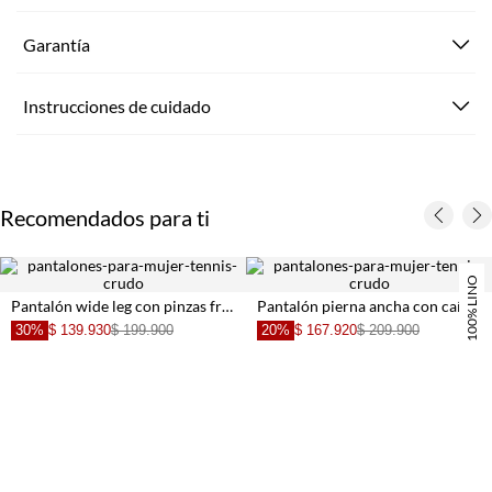
Garantía
Instrucciones de cuidado
Recomendados para ti
100% LINO
Pantalón wide leg con pinzas frontales en beige para mujer
Pantalón pierna ancha con caída fluida en lino amarillo para mujer
30%
$ 139.930
$ 199.900
20%
$ 167.920
$ 209.900