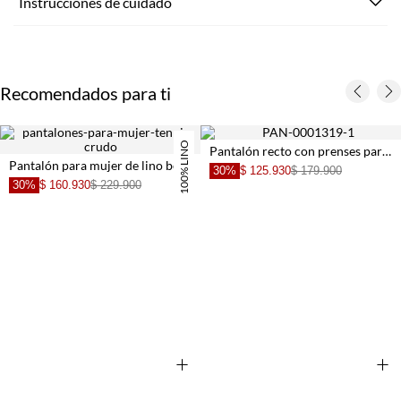
Instrucciones de cuidado
Recomendados para ti
100% LINO
Pantalón recto con prenses para mujer
Pantalón para mujer de lino beige pierna ancha con pliegues frontales
30%
$ 125.930
$ 179.900
30%
$ 160.930
$ 229.900
+
+