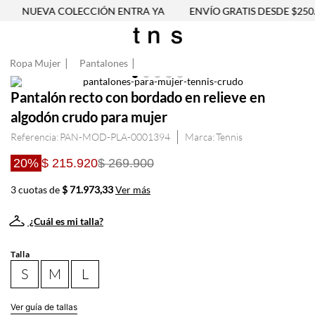
NUEVA COLECCIÓN ENTRA YA
ENVÍO GRATIS DESDE $250.
Ropa Mujer
Pantalones
Pantalón recto con bordado en relieve en
algodón crudo para mujer
Referencia
:
PAN-MOD-PLA-0001394
Tennis
20%
$ 215.920
$ 269.900
3 cuotas de
$ 71.973,33
Ver más
¿Cuál es mi talla?
Talla
S
M
L
Ver guía de tallas