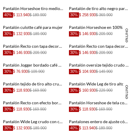
+
+
Pantalón Horseshoe tiro medio negro para mujer
Pantalón de tiro alto negro para mujer
40%
$ 113.940
$ 189.900
30%
$ 258.930
$ 369.900
+
+
Pantalón culotte café para mujer
Pantalón Horseshoe en 100% lino rosado para mujer
100% LINO
30%
$ 132.930
$ 189.900
30%
$ 146.930
$ 209.900
+
+
Pantalón Recto con tapa decorativa crudo de silueta amplia para mujer
Pantalón Recto con tapa decorativa crudo con textura suave para mujer
30%
$ 146.930
$ 209.900
30%
$ 146.930
$ 209.900
+
+
Pantalón Jogger bordado café para mujer
Pantalón oversize tejido crudo para mujer
30%
$ 76.930
$ 109.900
30%
$ 104.930
$ 149.900
+
+
Pantalón tejido de tiro alto crudo para mujer
Pantalón Wide Leg de tiro alto amarillo para mujer
100% LINO
30%
$ 118.930
$ 169.900
30%
$ 160.930
$ 229.900
+
+
Pantalón Recto con efecto bordado blanco para mujer
Pantalón Horseshoe de tela con caída crudo para mujer
30%
$ 118.930
$ 169.900
30%
$ 118.930
$ 169.900
+
+
Pantalón Wide Leg crudo con caída natural para mujer
Pantalones entero de ajuste cómodo para mujer
30%
$ 132.930
$ 189.900
40%
$ 113.940
$ 189.900