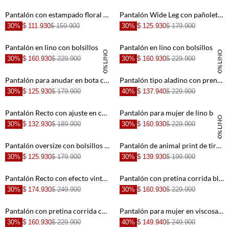
+
+
Pantalón con estampado floral para mujer
Pantalón Wide Leg con pañoleta para mujer
30%
$ 111.930
$ 159.900
30%
$ 125.930
$ 179.900
+
+
Pantalón en lino con bolsillos naranja para mujer
Pantalón en lino con bolsillos azul para mujer
100% LINO
100% LINO
30%
$ 160.930
$ 229.900
30%
$ 160.930
$ 229.900
+
+
Pantalón para anudar en bota café para mujer
Pantalón tipo aladino con prenses para mujer
30%
$ 125.930
$ 179.900
40%
$ 137.940
$ 229.900
+
+
Pantalón Recto con ajuste en costado naranja para mujer
Pantalón para mujer de lino beige pierna ancha con pliegues frontales
100% LINO
30%
$ 132.930
$ 189.900
30%
$ 160.930
$ 229.900
+
+
Pantalón oversize con bolsillos para mujer
Pantalón de animal print de tiro bajo para mujer
30%
$ 125.930
$ 179.900
30%
$ 139.930
$ 199.900
+
+
Pantalón Recto con efecto vintage para mujer
Pantalón con pretina corrida blanco para mujer
30%
$ 174.930
$ 249.900
30%
$ 160.930
$ 229.900
+
+
Pantalón con pretina corrida café para mujer
Pantalón para mujer en viscosa verde oliva wide leg con pliegues marcados
30%
$ 160.930
$ 229.900
40%
$ 149.940
$ 249.900