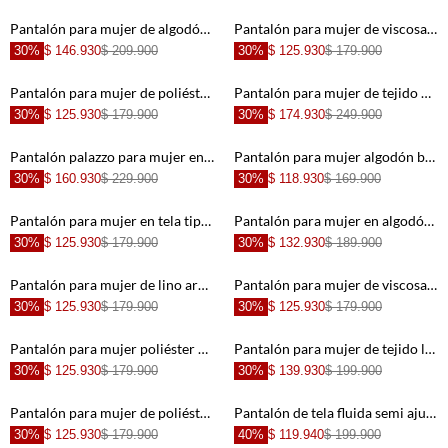
Pantalón para mujer de algodón arena fit relaxed con costuras curvas
Pantalón para mujer de viscosa marfil fit relajado con textura crinkle
30%
$ 146.930
$ 209.900
30%
$ 125.930
$ 179.900
+
+
Pantalón para mujer de poliéster beige wide leg con textura arrugada
Pantalón para mujer de tejido fluido marrón palazzo con cintura cruzada
30%
$ 125.930
$ 179.900
30%
$ 174.930
$ 249.900
+
+
Pantalón palazzo para mujer en tela fluida arena ancho con pliegues frontales
Pantalón para mujer algodón beige fit relajado con cintura elástica
30%
$ 160.930
$ 229.900
30%
$ 118.930
$ 169.900
+
+
Pantalón para mujer en tela tipo lino beige fit amplio con cruce asimétrico
Pantalón para mujer en algodón azul cielo fit relajado con bota recta sin puños
30%
$ 125.930
$ 179.900
30%
$ 132.930
$ 189.900
+
+
Pantalón para mujer de lino arena palazzo con pliegues frontales
Pantalón para mujer de viscosa beige recto con rayas finas
30%
$ 125.930
$ 179.900
30%
$ 125.930
$ 179.900
+
+
Pantalón para mujer poliéster blanco jogger bordado floral
Pantalón para mujer de tejido ligero beige fit wide leg con bordado floral
30%
$ 125.930
$ 179.900
30%
$ 139.930
$ 199.900
+
+
Pantalón para mujer de poliéster beige Wide leg con lazo frontal efecto pareo
Pantalón de tela fluida semi ajustada negro para mujer
30%
$ 125.930
$ 179.900
40%
$ 119.940
$ 199.900