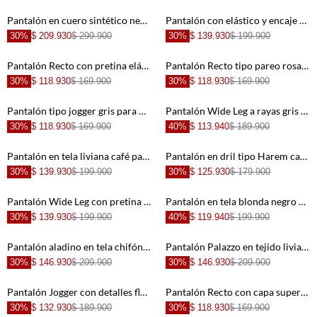
+
+
Pantalón en cuero sintético negro para mujer
Pantalón con elástico y encaje en bota café para mujer
30%
$ 209.930
$ 299.900
30%
$ 139.930
$ 199.900
+
+
Pantalón Recto con pretina elástica rosado para mujer
Pantalón Recto tipo pareo rosado para mujer
30%
$ 118.930
$ 169.900
30%
$ 118.930
$ 169.900
+
+
Pantalón tipo jogger gris para mujer
Pantalón Wide Leg a rayas gris para mujer
30%
$ 118.930
$ 169.900
40%
$ 113.940
$ 189.900
+
+
Pantalón en tela liviana café para mujer
Pantalón en dril tipo Harem café para mujer
30%
$ 139.930
$ 199.900
30%
$ 125.930
$ 179.900
+
+
Pantalón Wide Leg con pretina elástica café con acabado natural para mujer
Pantalón en tela blonda negro para mujer
30%
$ 139.930
$ 199.900
40%
$ 119.940
$ 199.900
+
+
Pantalón aladino en tela chifón verde para mujer
Pantalón Palazzo en tejido liviano café para mujer
30%
$ 146.930
$ 209.900
30%
$ 146.930
$ 209.900
+
+
Pantalón Jogger con detalles florales crudo para mujer
Pantalón Recto con capa superpuesta gris para mujer
30%
$ 132.930
$ 189.900
30%
$ 118.930
$ 169.900