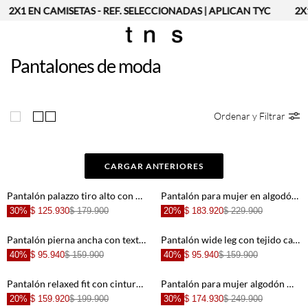
2X1 EN CAMISETAS - REF. SELECCIONADAS | APLICAN TYC
2X1 
Pantalones de moda
Ordenar y Filtrar
CARGAR ANTERIORES
Pantalón palazzo tiro alto con pliegues frontales en poliéster beige para mujer
Pantalón para mujer en algodón café palazzo con pliegues profundos
30%
$ 125.930
$ 179.900
20%
$ 183.920
$ 229.900
Pantalón pierna ancha con textura calada en poliéster blanco para mujer
Pantalón wide leg con tejido calado en color crema para mujer
40%
$ 95.940
$ 159.900
40%
$ 95.940
$ 159.900
Pantalón relaxed fit con cintura deshilachada de algodón beige para mujer
Pantalón para mujer algodón marrón fit relajado con costuras utilitarias
20%
$ 159.920
$ 199.900
30%
$ 174.930
$ 249.900