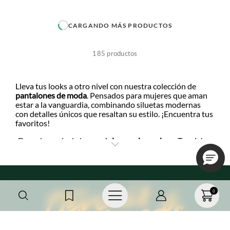
+
+
CARGANDO MÁS PRODUCTOS
+
+
185
productos
+
+
Lleva tus looks a otro nivel con nuestra colección de
pantalones de moda
. Pensados para mujeres que aman
estar a la vanguardia, combinando siluetas modernas
+
+
con detalles únicos que resaltan su estilo. ¡Encuentra tus
favoritos!
¡Descubre más de los
pantalones a la moda
en Tennis!
Desde cortes Wide Leg estructurados con pretinas
elásticas para un ajuste cómodo y sofisticado, hasta
diseños con estampados militares y bordados, cada uno
de los pantalones de moda para mujer evocan un estilo
único.
0
¿Te preocupa la comodidad en tus looks? Estos
pantalones para mujer
están confeccionados con tejidos
de alta calidad, como el algodón 100%, ofreciendo