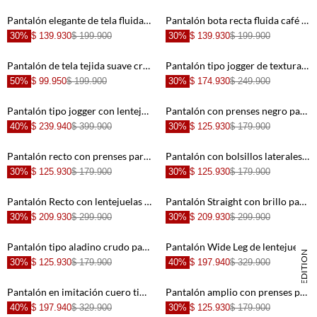
+
+
Pantalón elegante de tela fluida negro para mujer
Pantalón bota recta fluida café para mujer
30%
$ 139.930
$ 199.900
30%
$ 139.930
$ 199.900
+
+
Pantalón de tela tejida suave crudo para mujer
Pantalón tipo jogger de textura suave café para mujer
50%
$ 99.950
$ 199.900
30%
$ 174.930
$ 249.900
+
+
Pantalón tipo jogger con lentejuelas brillantes negro para mujer
Pantalón con prenses negro para mujer
40%
$ 239.940
$ 399.900
30%
$ 125.930
$ 179.900
+
+
Pantalón recto con prenses para mujer
Pantalón con bolsillos laterales negro para mujer
30%
$ 125.930
$ 179.900
30%
$ 125.930
$ 179.900
+
+
Pantalón Recto con lentejuelas para mujer
Pantalón Straight con brillo para mujer
30%
$ 209.930
$ 299.900
30%
$ 209.930
$ 299.900
+
+
Pantalón tipo aladino crudo para mujer
Pantalón Wide Leg de lentejuelas negro para mujer
SPECIAL EDITION
30%
$ 125.930
$ 179.900
40%
$ 197.940
$ 329.900
+
+
Pantalón en imitación cuero tipo vaquero café para mujer
Pantalón amplio con prenses para mujer
40%
$ 197.940
$ 329.900
30%
$ 125.930
$ 179.900