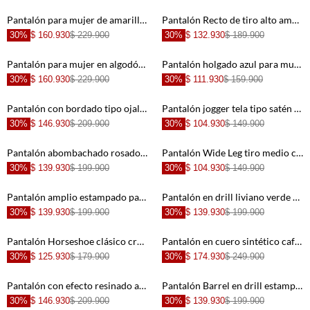
+
+
Pantalón para mujer de amarillo pastel wide leg con bordado calado
Pantalón Recto de tiro alto amarillo para mujer
30%
$ 160.930
$ 229.900
30%
$ 132.930
$ 189.900
+
+
Pantalón para mujer en algodón café corte recto relajado con bolsillos laterales
Pantalón holgado azul para mujer
30%
$ 160.930
$ 229.900
30%
$ 111.930
$ 159.900
+
+
Pantalón con bordado tipo ojalillo crudo para mujer
Pantalón jogger tela tipo satén rosada para mujer
30%
$ 146.930
$ 209.900
30%
$ 104.930
$ 149.900
+
+
Pantalón abombachado rosado para mujer
Pantalón Wide Leg tiro medio crudo para mujer
30%
$ 139.930
$ 199.900
30%
$ 104.930
$ 149.900
+
+
Pantalón amplio estampado para mujer
Pantalón en drill liviano verde para mujer
30%
$ 139.930
$ 199.900
30%
$ 139.930
$ 199.900
+
+
Pantalón Horseshoe clásico crudo para mujer
Pantalón en cuero sintético café para mujer
30%
$ 125.930
$ 179.900
30%
$ 174.930
$ 249.900
+
+
Pantalón con efecto resinado animal print negro para mujer
Pantalón Barrel en drill estampado para mujer
30%
$ 146.930
$ 209.900
30%
$ 139.930
$ 199.900