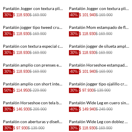
+
+
Pantalón Jogger con textura plisada gris para mujer
Pantalón Jogger con textura plisada crudo para mujer
30%
$ 118.930
$ 169.900
40%
$ 101.940
$ 169.900
+
+
Pantalón jogger tipo tweed crudo para mujer
Pantalón Mom estampado de flores para mujer
30%
$ 118.930
$ 169.900
30%
$ 118.930
$ 169.900
+
+
Pantalón con textura especial crudo para mujer
Pantalón jogger de silueta amplia rosado para mujer
30%
$ 118.930
$ 169.900
30%
$ 118.930
$ 169.900
+
+
Pantalón amplio con prenses en delantero rosado para mujer
Pantalón Horseshoe estampado para mujer
30%
$ 118.930
$ 169.900
40%
$ 101.940
$ 169.900
+
+
Pantalón amplio con short interno crudo para mujer
Pantalón jogger tipo ojalillo crudo para mujer
50%
$ 114.950
$ 229.900
30%
$ 97.930
$ 139.900
+
+
Pantalón Horseshoe con tela bordada sobrepuesta crudo para mujer
Pantalón Wide Leg en cuero sintético crudo para mujer
30%
$ 146.930
$ 209.900
40%
$ 149.940
$ 249.900
+
+
Pantalón con aberturas y diseño floral negro para mujer
Pantalón Wide Leg con doblez en pretina negro para mujer
30%
$ 97.930
$ 139.900
30%
$ 118.930
$ 169.900