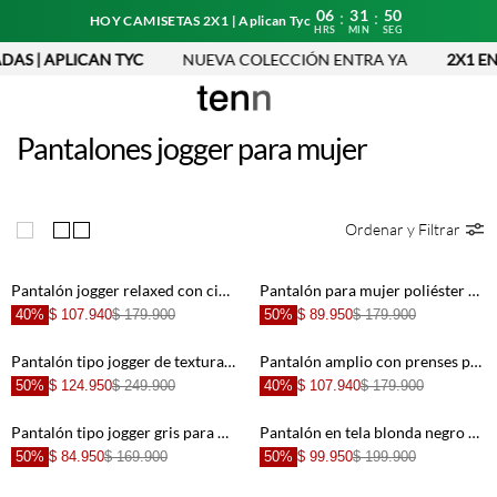
06
31
50
:
:
HOY CAMISETAS 2X1 | Aplican Tyc
HRS
MIN
SEG
DAS | APLICAN TYC
NUEVA COLECCIÓN ENTRA YA
2X1 EN
Pantalones jogger para mujer
Ordenar y Filtrar
Pantalón jogger relaxed con cintura smock en poliéster beige rayado para mujer
Pantalón para mujer poliéster blanco jogger bordado floral
40%
$ 107.940
$ 179.900
50%
$ 89.950
$ 179.900
Pantalón tipo jogger de textura suave café para mujer
Pantalón amplio con prenses para mujer
50%
$ 124.950
$ 249.900
40%
$ 107.940
$ 179.900
Pantalón tipo jogger gris para mujer
Pantalón en tela blonda negro para mujer
50%
$ 84.950
$ 169.900
50%
$ 99.950
$ 199.900