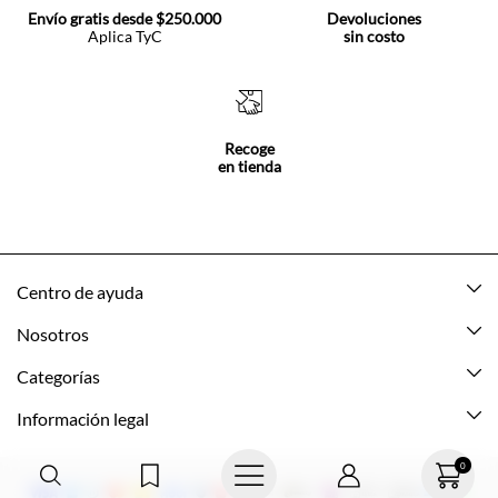
Envío gratis desde $250.000
Devoluciones
Aplica TyC
sin costo
Recoge
en tienda
Centro de ayuda
Mis pedidos
Nosotros
Rastrea tu pedido
Acerca de Tennis
Categorías
Devoluciones
Tennis Ecuador
Nuevo
Información legal
Mi cuenta
Nuestras tiendas
Mujer
Promociones vigentes
0
Cómo comprar
Tns Friends
Hombre
Política de envio y devolución