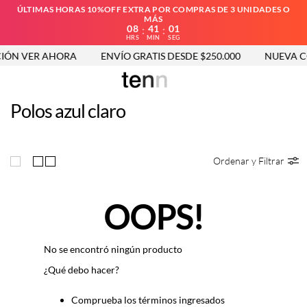
ÚLTIMAS HORAS 10%OFF EXTRA POR COMPRAS DE 3 UNIDADES O
MÁS
08
41
01
:
:
HRS
MIN
SEG
IÓN VER AHORA
ENVÍO GRATIS DESDE $250.000
NUEVA CO
Polos azul claro
Ordenar y Filtrar
OOPS!
No se encontró ningún producto
¿Qué debo hacer?
Comprueba los términos ingresados