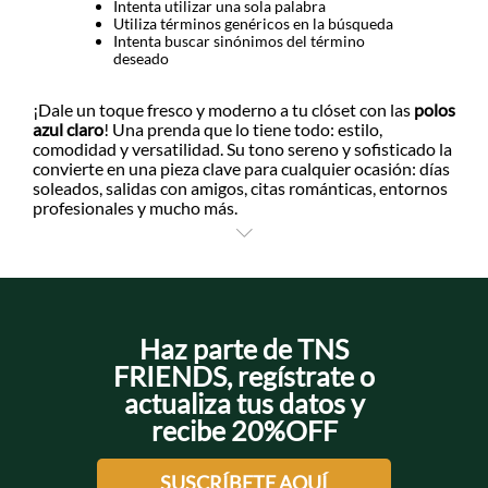
Intenta utilizar una sola palabra
Utiliza términos genéricos en la búsqueda
Intenta buscar sinónimos del término
deseado
¡Dale un toque fresco y moderno a tu clóset con las
polos
azul claro
! Una prenda que lo tiene todo: estilo,
comodidad y versatilidad. Su tono sereno y sofisticado la
convierte en una pieza clave para cualquier ocasión: días
soleados, salidas con amigos, citas románticas, entornos
profesionales y mucho más.
Nuestras
camisas polo azul claro
están diseñadas con
detalles icónicos como su cuello tejido y la emblemática
raqueta bordada, lo que refleja la esencia auténtica de
Tennis. Encuéntralas en tallas desde la XS hasta la XXL.
Su silueta clásica o ajustada, se adapta perfectamente al
Haz parte de TNS
cuerpo masculino, garantizando frescura y libertad de
FRIENDS, regístrate o
movimiento. Combínala con denim en outfits streetwear
actualiza tus datos y
o con pantalones blancos para un look minimalista.
recibe 20%OFF
¡Explora nuestra selección para complementar tu
armario moderno! Consíguelas en Tennis y cómpralas
online con envíos gratis en pedidos superiores a
SUSCRÍBETE AQUÍ