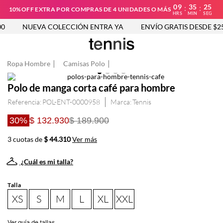
09
35
25
:
:
10%OFF EXTRA POR COMPRAS DE 4 UNIDADES O MÁS
HRS
MIN
SEG
NUEVA COLECCIÓN ENTRA YA
ENVÍO GRATIS DESDE $250
Ropa Hombre
Camisas Polo
Polo de manga corta café para hombre
Referencia
:
POL-ENT-0000958
Tennis
30%
$ 132.930
$ 189.900
3 cuotas de
$ 44.310
Ver más
¿Cuál es mi talla?
Talla
XS
S
M
L
XL
XXL
Ver guía de tallas