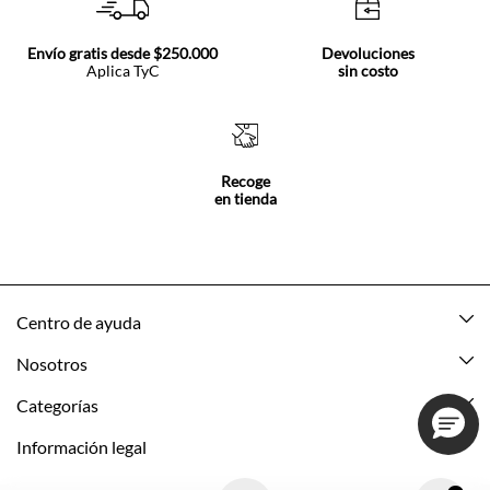
Envío gratis desde $250.000
Devoluciones
Aplica TyC
sin costo
Recoge
en tienda
Centro de ayuda
Mis pedidos
Nosotros
Rastrea tu pedido
Acerca de Tennis
Categorías
Devoluciones
Tennis Ecuador
Nuevo
Información legal
Mi cuenta
Nuestras tiendas
Mujer
Promociones vigentes