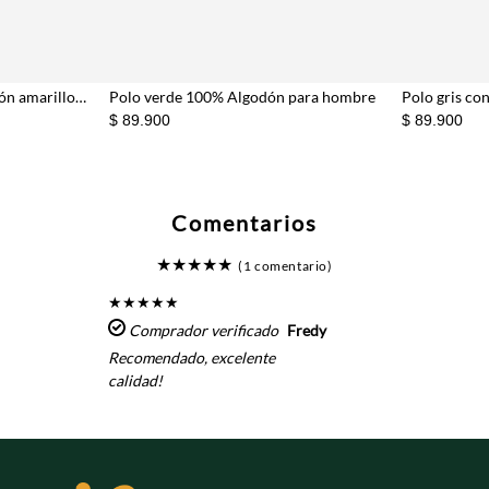
Polo para hombre en algodón amarillo pastel fit clásico con logo minimal
Polo verde 100% Algodón para hombre
$ 89.900
$ 89.900
Comentarios
★
★
★
★
★
(1 comentario)
★
★
★
★
★
Comprador verificado
Fredy
Recomendado, excelente
calidad!