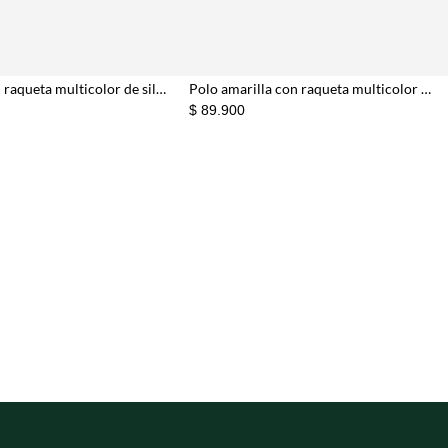
Polo gris con raqueta multicolor de silueta ajustada para hombre
Polo amarilla con raqueta multicolor para hombre
$ 89.900