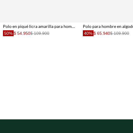
Polo en piqué licra amarilla para hombre
50%
$ 54.950
$ 109.900
40%
$ 65.940
$ 109.900