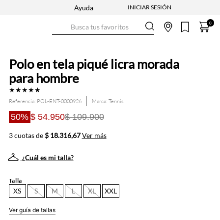
Ayuda
Busca tus favoritos
0
Polo en tela piqué licra morada
para hombre
★
★
★
★
★
Referencia
:
POL-ENT-0000926
Tennis
50%
$ 54.950
$ 109.900
3 cuotas de
$ 18.316,67
Ver más
¿Cuál es mi talla?
Talla
XS
S
M
L
XL
XXL
Ver guía de tallas