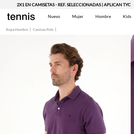
2X1 EN CAMISETAS - REF. SELECCIONADAS | APLICAN TYC
2X
Nuevo
Mujer
Hombre
Kids
Ropa Hombre
Camisas Polo
TÉRMINOS MÁS BUSCA
Vestidos
1
.
Blusas
2
.
Jeans Mujer
3
.
Chaleco
4
.
Falda
5
.
Vestido
6
.
Chaqueta
7
.
Short
8
.
Bermuda
9
.
Camisetas Mujer
10
.