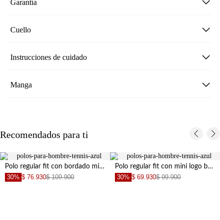
Garantía
Cuello
Instrucciones de cuidado
Manga
Recomendados para ti
Polo regular fit con bordado minimal en algodón azul para hombre
Polo regular fit con mini logo bordado de algodón azul cielo para hombre
30%
$ 76.930
$ 109.900
30%
$ 69.930
$ 99.900