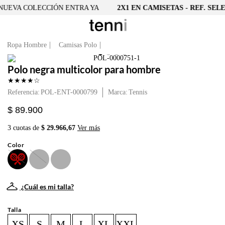
UEVA COLECCIÓN ENTRA YA
2X1 EN CAMISETAS - REF. SELE
Ropa Hombre
Camisas Polo
Polo negra multicolor para hombre
★
★
★
★
☆
Referencia
:
POL-ENT-0000799
Tennis
$ 89.900
3 cuotas de
$ 29.966,67
Ver más
Color
¿Cuál es mi talla?
Talla
XS
S
M
L
XL
XXL