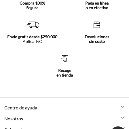
Compra 100%
Paga en línea
Segura
o en efectivo
Envío gratis desde $250.000
Devoluciones
Aplica TyC
sin costo
Recoge
en tienda
Centro de ayuda
Mis pedidos
Nosotros
Rastrea tu pedido
Acerca de Tennis