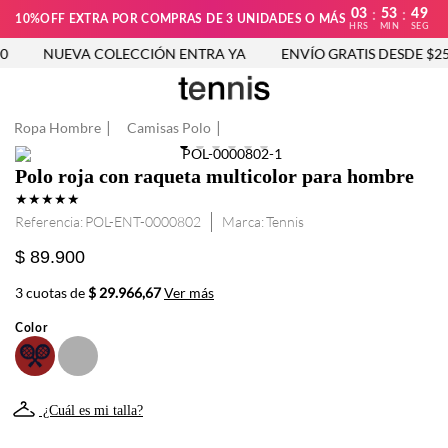
03
53
49
:
:
10%OFF EXTRA POR COMPRAS DE 3 UNIDADES O MÁS
HRS
MIN
SEG
NUEVA COLECCIÓN ENTRA YA
ENVÍO GRATIS DESDE $250
Ropa Hombre
Camisas Polo
Polo roja con raqueta multicolor para hombre
★
★
★
★
★
Referencia
:
POL-ENT-0000802
Tennis
$ 89.900
3 cuotas de
$ 29.966,67
Ver más
Color
¿Cuál es mi talla?