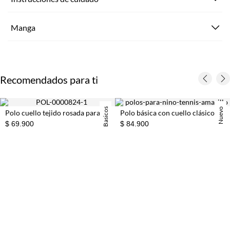
Manga
Recomendados para ti
Basicos
Nuevo
Polo cuello tejido rosada para niño
Polo básica con cuello clásico en amarillo pastel para niño
$ 69.900
$ 84.900