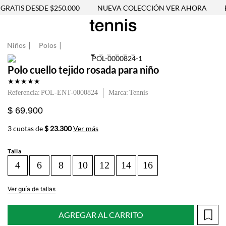
RATIS DESDE $250.000
NUEVA COLECCIÓN VER AHORA
E
Niños
Polos
Polo cuello tejido rosada para niño
★
★
★
★
★
Referencia
:
POL-ENT-0000824
Tennis
$ 69.900
3 cuotas de
$ 23.300
Ver más
Talla
4
6
8
10
12
14
16
Ver guía de tallas
AGREGAR AL CARRITO