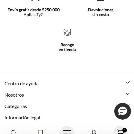
Envío gratis desde $250.000
Devoluciones
Aplica TyC
sin costo
Recoge
en tienda
Centro de ayuda
Mis pedidos
Nosotros
Rastrea tu pedido
Acerca de Tennis
Categorías
Devoluciones
Tennis Ecuador
Nuevo
Información legal
Mi cuenta
Nuestras tiendas
Mujer
Promociones vigentes
0
Cómo comprar