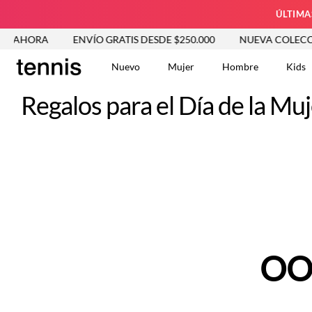
ÚLTIMA
R AHORA
ENVÍO GRATIS DESDE $250.000
NUEVA COLECCIÓ
Nuevo
Mujer
Hombre
Kids
Regalos para el Día de la Mu
TÉRMINOS MÁS BUSCA
Tshirts
1
.
Vestidos
2
.
Jeans Mujer
3
.
Blusas
4
.
Chaleco
5
.
Falda
6
.
Vestido
7
.
OO
Chaqueta
8
.
Short
9
.
Camisetas Mujer
10
.