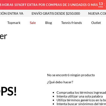
13
:
S HORAS 10%OFF EXTRA POR COMPRAS DE 3 UNIDADES O MÁS
HRS
N ENTRA YA
ENVÍO GRATIS DESDE $250.000
NUEVA COLE
Topmark
Sale
Blog
Tennis friends
Outlet
jer
DOS
No se encontró ningún producto
¿Qué debo hacer?
PS!
Comprueba los términos ingresa
Intenta utilizar una sola palabra
Utiliza términos genéricos en la 
Intenta buscar sinónimos del tér