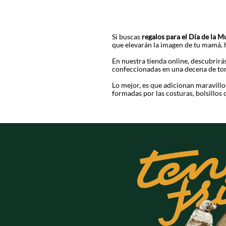
Si buscas
regalos para el Día de la M
que elevarán la imagen de tu mamá, 
En nuestra tienda online, descubrirá
confeccionadas en una decena de ton
Lo mejor, es que adicionan maravill
formadas por las costuras, bolsillos
Hablar de obsequios de
Día de la Mu
Aquí podrás hallar propuestas que se
iluminaciones, cordones decorativos, 
Si deseas regalar mucha moda, los ves
matices de rojo, naranja, azul, blan
evocan un estilo boho, romántico, hi
Sabemos que los accesorios juegan u
destacan, las gafas, sombreros y cor
quiera que estén.
Anímate y explora una a una las ref