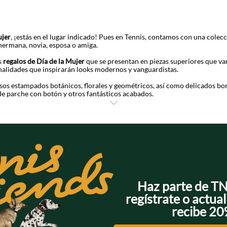
ujer
, ¡estás en el lugar indicado! Pues en Tennis, contamos con una cole
hermana, novia, esposa o amiga.
s
regalos de Día de la Mujer
que se presentan en piezas superiores que va
alidades que inspirarán looks modernos y vanguardistas.
osos estampados botánicos, florales y geométricos, así como delicados bo
 de parche con botón y otros fantásticos acabados.
jer
es hacer énfasis en los jeans, pantalones y shorts, buenas opciones p
 ajustarán perfectamente a la mujer, en una paleta de tonos claros, medi
cinturas con elástico y diversos efectos de lavado sobresaliendo los vint
tidos y faldas con nuestro sello son excelentes y esto, lo reafirmamos al
co, negro, crudo y un gran número de colores, que hacen un match perfecto
pster y grunge.
n papel importante y son, por excelencia, buenos
regalos para el Día de 
Haz parte de T
reas, con diseños sofisticados que apuntan más allá de lo convencional, 
regístrate o actual
recibe 2
erencias que creamos para que esta fecha sea recordada como una de las 