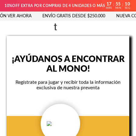
17
55
10
:
:
10%OFF EXTRA POR COMPRAS DE 4 UNIDADES O MÁS
HRS
MIN
SEG
ÓN VER AHORA
ENVÍO GRATIS DESDE $250.000
NUEVA COL
¡AYÚDANOS A ENCONTRAR
AL MONO!
Regístrate para jugar y recibir toda la información
exclusiva de nuestra preventa