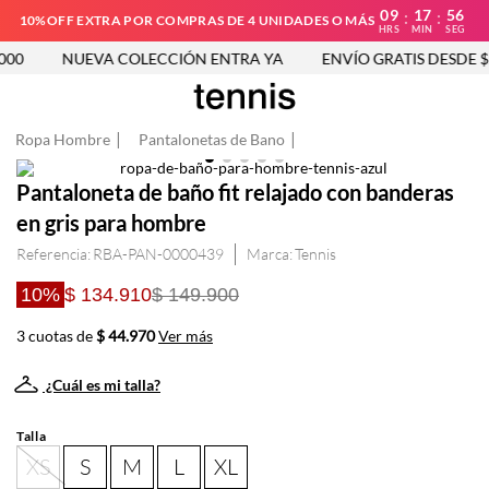
09
17
56
:
:
10%OFF EXTRA POR COMPRAS DE 4 UNIDADES O MÁS
HRS
MIN
SEG
00
NUEVA COLECCIÓN ENTRA YA
ENVÍO GRATIS DESDE $2
Ropa Hombre
Pantalonetas de Bano
Pantaloneta de baño fit relajado con banderas
en gris para hombre
Referencia
:
RBA-PAN-0000439
Tennis
10%
$ 134.910
$ 149.900
3 cuotas de
$ 44.970
Ver más
¿Cuál es mi talla?
Talla
XS
S
M
L
XL