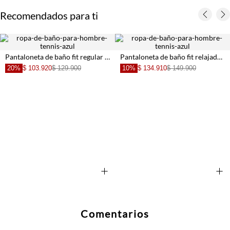
Recomendados para ti
Pantaloneta de baño fit regular con print de patitos en azul claro para hombre
Pantaloneta de baño fit relajado con banderas en gris para hombre
20%
$ 103.920
$ 129.900
10%
$ 134.910
$ 149.900
+
+
Comentarios