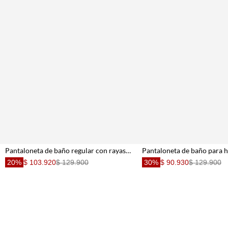
Pantaloneta de baño regular con rayas verticales en rojo para hombre
20%
$ 103.920
$ 129.900
30%
$ 90.930
$ 129.900