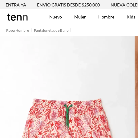
 YA
ENVÍO GRATIS DESDE $250.000
NUEVA COLECCIÓN V
Nuevo
Mujer
Hombre
Kids
Ropa Hombre
Pantalonetas de Bano
TÉRMINOS MÁS BUSCA
Tshirts
1
.
Vestidos
2
.
Jeans Mujer
3
.
Blusas
4
.
Chaleco
5
.
Falda
6
.
Chaqueta
7
.
Vestido
8
.
Short
9
.
Camisetas Mujer
10
.