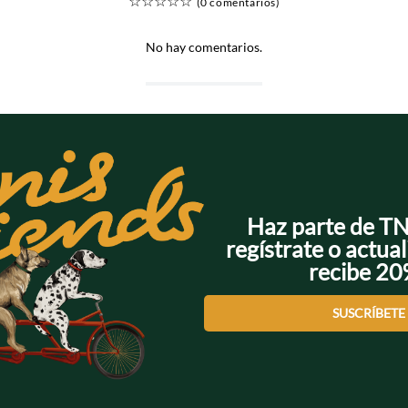
☆
☆
☆
☆
☆
(0 comentarios)
No hay comentarios.
Haz parte de T
regístrate o actual
recibe 2
SUSCRÍBETE