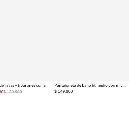
Pantaloneta de rayas y tiburones con acabado ligero para hombre
Pantaloneta de baño fit medio con microestampado gráfico en rosado para hombre
$ 149.900
30
$ 129.900