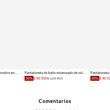
Pantaloneta de baño para hombre en poliéster azul fit clásico con estampado coral a rayas
Pantaloneta de baño estampado de soles para hombre
30%
$ 90.930
$ 129.900
30%
$ 90.9
Comentarios