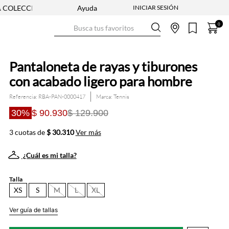
ÓN ENTRA YA
ENVÍO GRATIS DESDE $250.000
Ayuda
Busca tus favoritos
0
Pantaloneta de rayas y tiburones
con acabado ligero para hombre
Referencia
:
RBA-PAN-0000417
Tennis
30%
$ 90.930
$ 129.900
3 cuotas de
$ 30.310
Ver más
¿Cuál es mi talla?
Talla
XS
S
M
L
XL
Ver guía de tallas